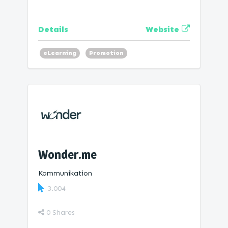
Website
Details
eLearning
Promotion
Wonder.me
Kommunikation
3.004
0
Shares