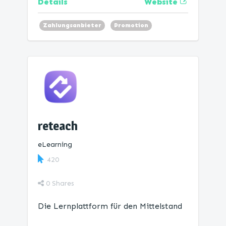
Website
Details
Zahlungsanbieter
Promotion
reteach
eLearning
420
0
Shares
Die Lernplattform ​für den Mittelstand