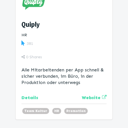
Quiply
HR
381
0
Shares
Alle Mitarbeitenden per App schnell &
sicher verbunden, im Büro, in der
Produktion oder unterwegs
Website
Details
Team Kultur
HR
Promotion
Mitarbeiter-App