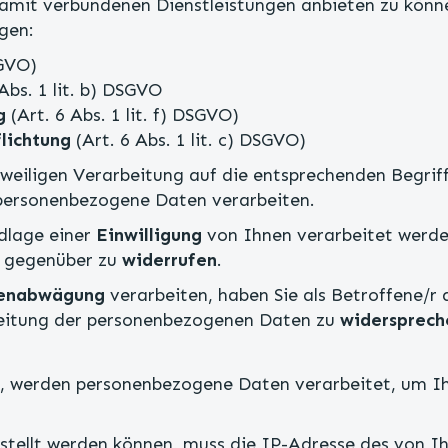
damit verbundenen Dienstleistungen anbieten zu könn
gen:
SGVO)
Abs. 1 lit. b) DSGVO
g
(Art. 6 Abs. 1 lit. f) DSGVO)
flichtung
(Art. 6 Abs. 1 lit. c) DSGVO)
iligen Verarbeitung auf die entsprechenden Begriff
 personenbezogene Daten verarbeiten.
dlage einer
Einwilligung
von Ihnen verarbeitet werden
ns gegenüber zu
widerrufen
.
senabwägung
verarbeiten, haben Sie als Betroffene/r 
eitung der personenbezogenen Daten zu
widersprech
, werden personenbezogene Daten verarbeitet, um Ihn
stellt werden können, muss die IP-Adresse des von 