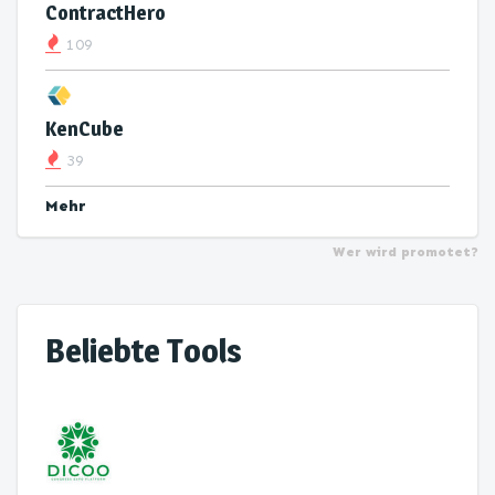
ContractHero
109
KenCube
39
Mehr
Wer wird promotet?
Beliebte Tools