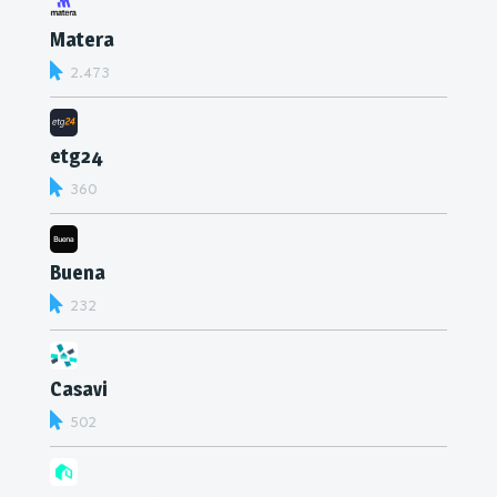
Matera
2.473
etg24
360
Buena
232
Casavi
502