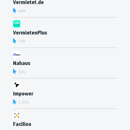
Vermietet.de
688
VermietenPlus
759
Nahaus
526
Impower
1.254
Facilioo