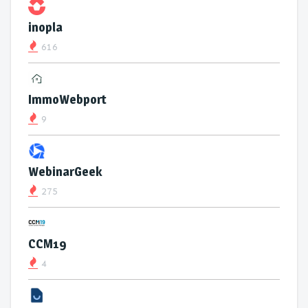
inopla
616
ImmoWebport
9
WebinarGeek
275
CCM19
4