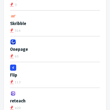
0
Skribble
516
Onepage
65
Flip
113
reteach
420