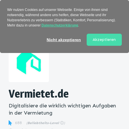
Verzeichnis
Wir nutzen Cookies auf unserer Webseite. Einige von ihnen sind
notwendig, während andere uns helfen, diese Webseite und ihr
Nutzererlebnis zu verbessern (Statistiken, Komfort, Personalisierung).
Mehr dazu in unserer
Datenschutzerklärung
.
Startseite
>
Kategorie
> Vermietet.de
Akzeptieren
Nicht akzeptieren
Vermietet.de
Digitalisiere die wirklich wichtigen Aufgaben
in der Vermietung
688
(
Beliebtheits-Level
ⓘ
)