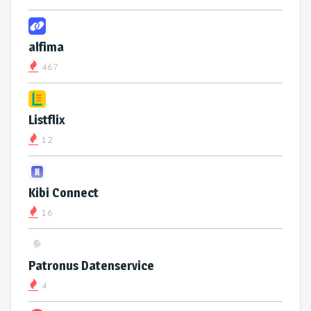
alfima
467
Listflix
12
Kibi Connect
16
Patronus Datenservice
4