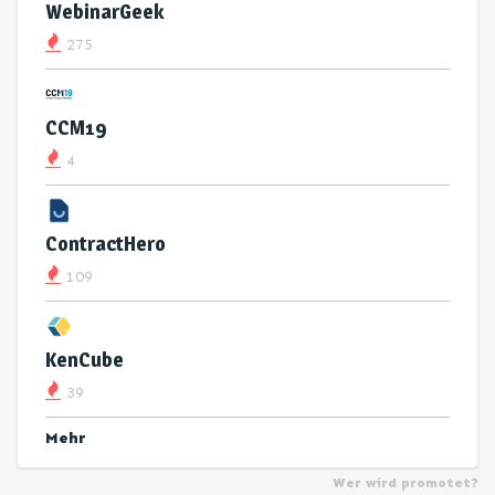
WebinarGeek
275
CCM19
4
ContractHero
109
KenCube
39
Mehr
Wer wird promotet?