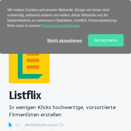
Verzeichnis
Wir nutzen Cookies auf unserer Webseite. Einige von ihnen sind
notwendig, während andere uns helfen, diese Webseite und ihr
Nutzererlebnis zu verbessern (Statistiken, Komfort, Personalisierung).
Mehr dazu in unserer
Datenschutzerklärung
.
Startseite
>
Kategorie
> Listflix
Akzeptieren
Nicht akzeptieren
Listflix
In wenigen Klicks hochwertige, vorsortierte
Firmenlisten erstellen
12
(
Beliebtheits-Level
ⓘ
)