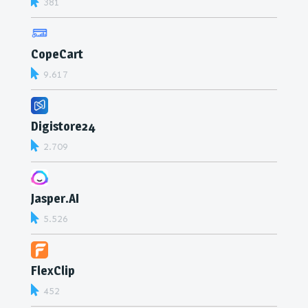
381
CopeCart
9.617
Digistore24
2.709
Jasper.AI
5.526
FlexClip
452