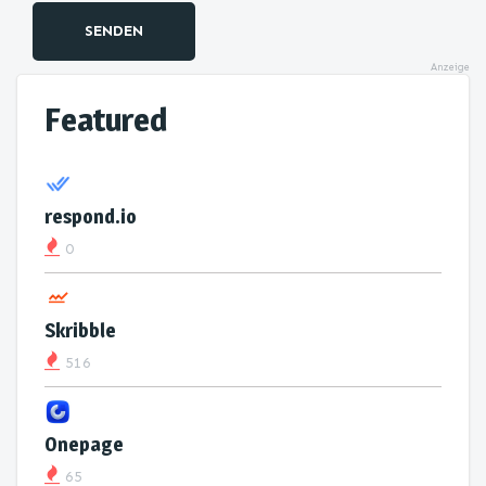
SENDEN
Anzeige
Featured
respond.io
0
Skribble
516
Onepage
65