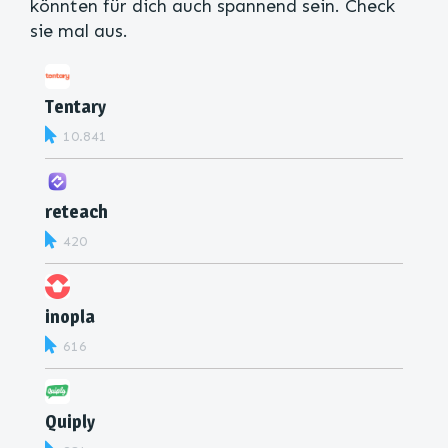
könnten für dich auch spannend sein. Check
sie mal aus.
Tentary
10.841
reteach
420
inopla
616
Quiply