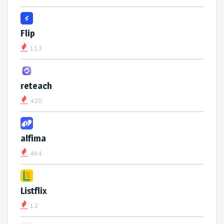
Flip
113
reteach
420
alfima
464
Listflix
12