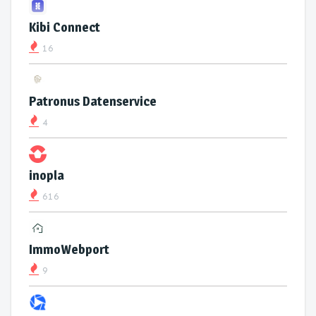
Kibi Connect
16
Patronus Datenservice
4
inopla
616
ImmoWebport
9