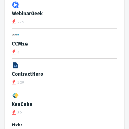
WebinarGeek
275
CCM19
4
ContractHero
109
KenCube
39
Mehr