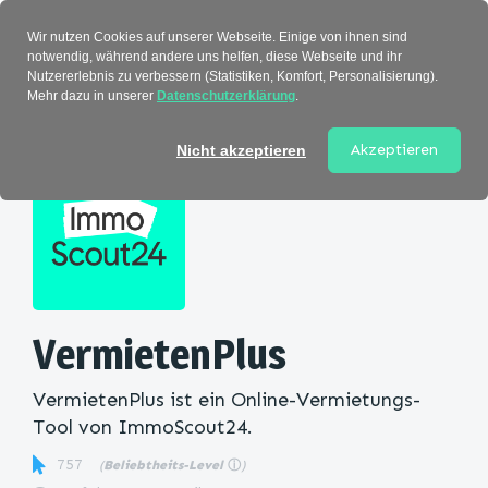
Verzeichnis
Wir nutzen Cookies auf unserer Webseite. Einige von ihnen sind
notwendig, während andere uns helfen, diese Webseite und ihr
Nutzererlebnis zu verbessern (Statistiken, Komfort, Personalisierung).
Mehr dazu in unserer
Datenschutzerklärung
.
Startseite
>
Kategorie
> VermietenPlus
Akzeptieren
Nicht akzeptieren
VermietenPlus
VermietenPlus ist ein Online-Vermietungs-
Tool von ImmoScout24.
757
(
Beliebtheits-Level
ⓘ
)