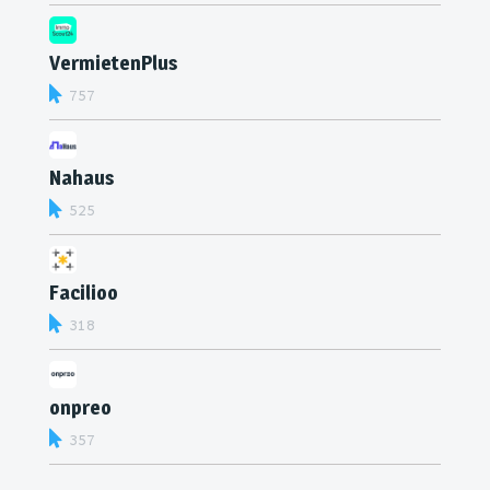
VermietenPlus
757
Nahaus
525
Facilioo
318
onpreo
357