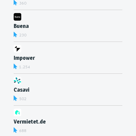
360
Buena
230
Impower
1.254
Casavi
502
Vermietet.de
688