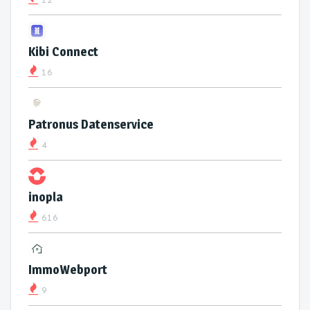
Kibi Connect
16
Patronus Datenservice
4
inopla
616
ImmoWebport
9