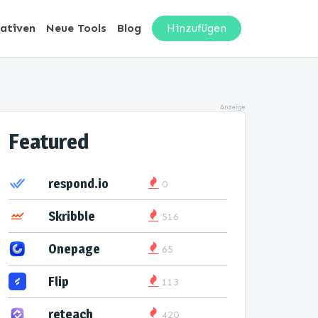
nativen
Neue Tools
Blog
Hinzufügen
Anzeige
Featured
respond.io
0
Skribble
516
Onepage
65
Flip
113
reteach
420