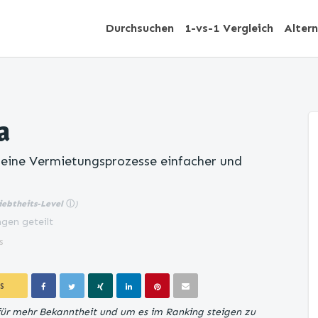
Durchsuchen
1-vs-1 Vergleich
Alter
a
deine Vermietungsprozesse einfacher und
iebtheits-Level
ⓘ
)
gen geteilt
s
S
für mehr Bekanntheit und um es im Ranking steigen zu