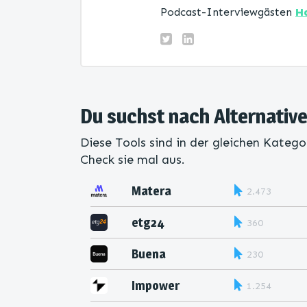
Podcast-Interviewgästen
H
Du suchst nach Alternativ
Diese Tools sind in der gleichen Katego
Check sie mal aus.
Matera
2.473
etg24
360
Buena
230
Impower
1.254