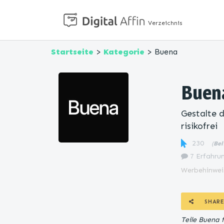
Verzeichnis
Startseite
>
Kategorie
> Buena
Buen
Gestalte 
risikofrei
230
(
Bel
7 Erfahrun
Werbehinwei
SHARE
Teile Buena 