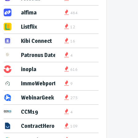
alfima
464
Listflix
12
Kibi Connect
16
Patronus Datenservice
4
inopla
616
ImmoWebport
9
WebinarGeek
275
CCM19
4
ContractHero
109