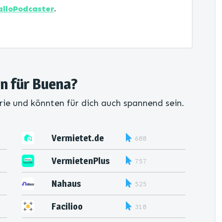
alloPodcaster
.
en für Buena?
rie und könnten für dich auch spannend sein.
Vermietet.de
688
VermietenPlus
757
Nahaus
525
Facilioo
318