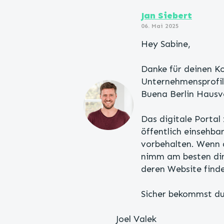
Jan Siebert
06. Mai 2025
Hey Sabine,
Danke für deinen K
Unternehmensprofil
Buena Berlin Haus
Das digitale Portal
öffentlich einsehb
vorbehalten. Wenn 
nimm am besten dir
deren Website find
Sicher bekommst du
Joel Valek