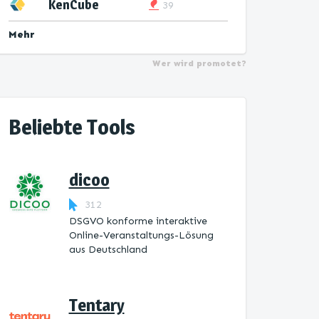
KenCube
39
Mehr
Wer wird promotet?
Beliebte Tools
dicoo
312
DSGVO konforme interaktive
Online-Veranstaltungs-Lösung
aus Deutschland
Tentary