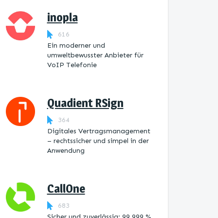
inopla
616
Ein moderner und
umweltbewusster Anbieter für
VoIP Telefonie
Quadient RSign
364
Digitales Vertragsmanagement
– rechtssicher und simpel in der
Anwendung
CallOne
683
Sicher und zuverlässig: 99,999 %