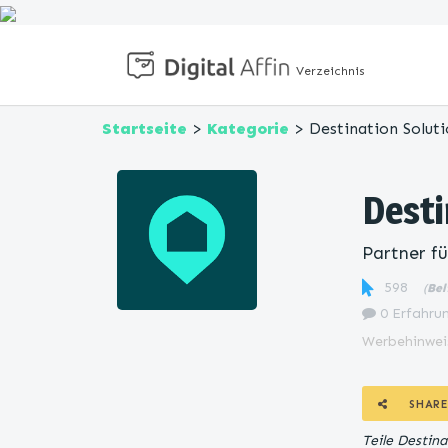
Verzeichnis
Startseite
>
Kategorie
> Destination Soluti
Desti
Partner f
598
(
Bel
0 Erfahrun
Werbehinwei
SHARE
Teile Destin