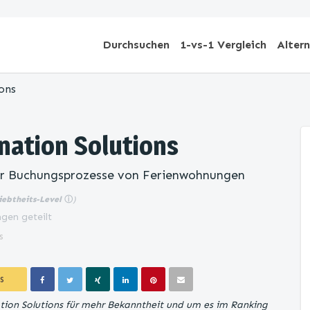
Durchsuchen
1-vs-1 Vergleich
Alter
ons
nation Solutions
ür Buchungsprozesse von Ferienwohnungen
iebtheits-Level
ⓘ
)
gen geteilt
s
S
ation Solutions für mehr Bekanntheit und um es im Ranking