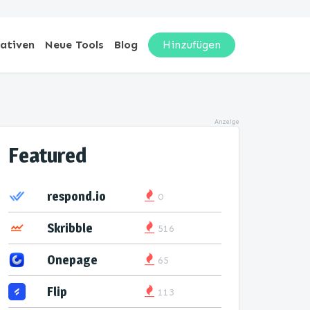
nativen
Neue Tools
Blog
Hinzufügen
Anzeige
Featured
respond.io
0
Skribble
516
Onepage
65
Flip
113