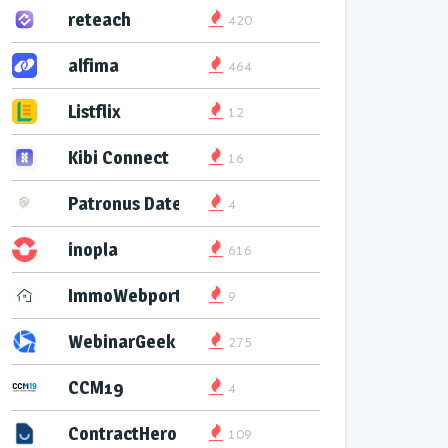
reteach
420
alfima
464
Listflix
12
Kibi Connect
16
Patronus Datenservice
4
inopla
616
ImmoWebport
9
WebinarGeek
275
CCM19
4
ContractHero
109