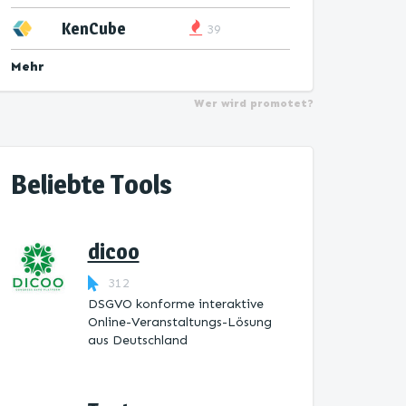
KenCube
39
Mehr
Wer wird promotet?
Beliebte Tools
dicoo
312
DSGVO konforme interaktive
Online-Veranstaltungs-Lösung
aus Deutschland