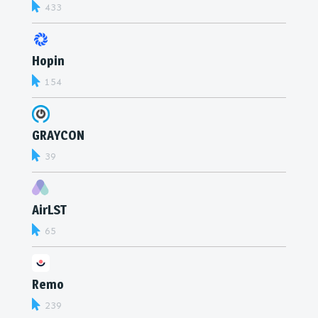
433
Hopin
154
GRAYCON
39
AirLST
65
Remo
239