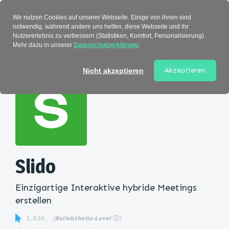
Verzeichnis
Wir nutzen Cookies auf unserer Webseite. Einige von ihnen sind
notwendig, während andere uns helfen, diese Webseite und ihr
Nutzererlebnis zu verbessern (Statistiken, Komfort, Personalisierung).
Mehr dazu in unserer
Datenschutzerklärung
.
Startseite
>
Kategorie
> Slido
Akzeptieren
Nicht akzeptieren
Slido
Einzigartige Interaktive hybride Meetings
erstellen
1.636
(
Beliebtheits-Level
ⓘ
)