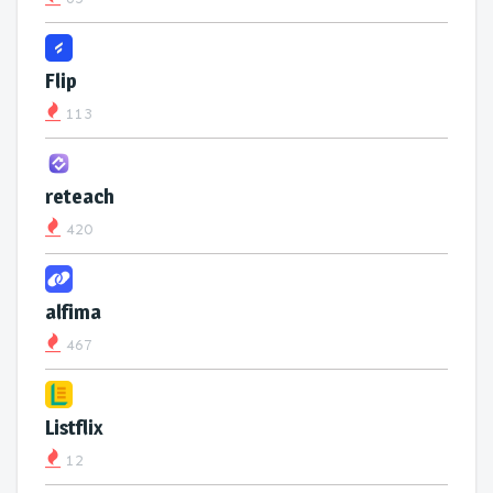
Flip
113
reteach
420
alfima
467
Listflix
12