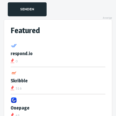
SENDEN
Anzeige
Featured
respond.io
0
Skribble
516
Onepage
65