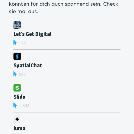
könnten für dich auch spannend sein. Check
sie mal aus.
Let's Get Digital
172
SpatialChat
597
Slido
1.636
luma