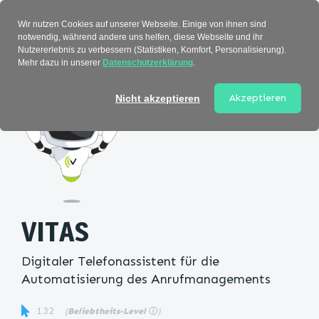
Verzeichnis
Wir nutzen Cookies auf unserer Webseite. Einige von ihnen sind
notwendig, während andere uns helfen, diese Webseite und ihr
Nutzererlebnis zu verbessern (Statistiken, Komfort, Personalisierung).
Mehr dazu in unserer
Datenschutzerklärung
.
Startseite
>
Kategorie
> VITAS
Akzeptieren
Nicht akzeptieren
VITAS
Digitaler Telefonassistent für die
Automatisierung des Anrufmanagements
132
(
Beliebtheits-Level
ⓘ
)