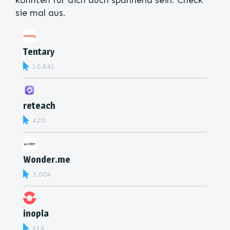
sie mal aus.
Tentary
10.841
reteach
420
Wonder.me
3.004
inopla
616