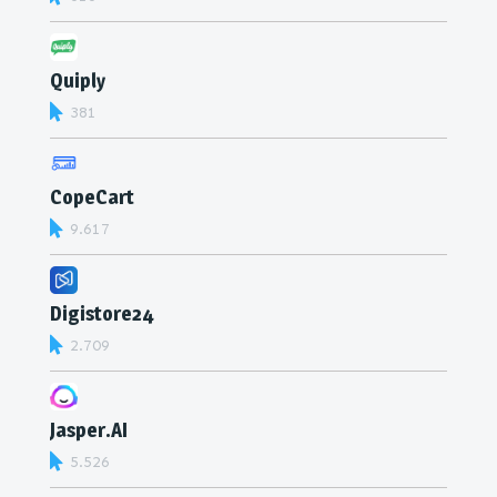
Quiply
381
CopeCart
9.617
Digistore24
2.709
Jasper.AI
5.526