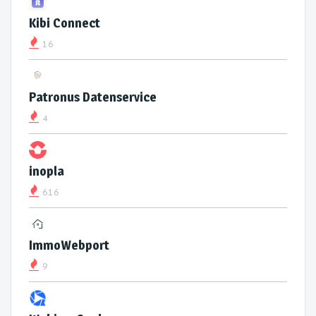
Kibi Connect
16
Patronus Datenservice
4
inopla
616
ImmoWebport
9