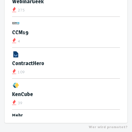
WebinarGeek
275
CCM19
4
ContractHero
109
KenCube
39
Mehr
Wer wird promotet?