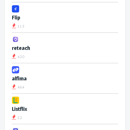
Flip
113
reteach
420
alfima
464
Listflix
12