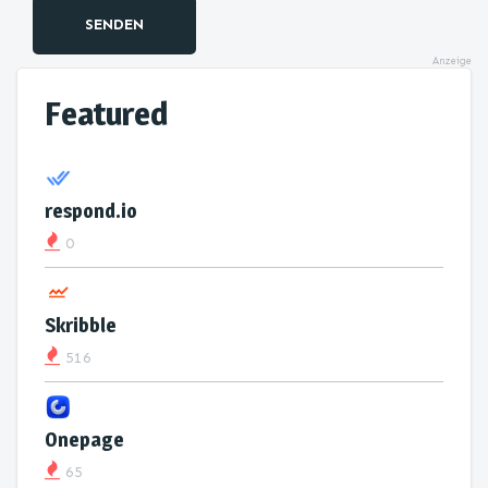
SENDEN
Anzeige
Featured
respond.io
0
Skribble
516
Onepage
65