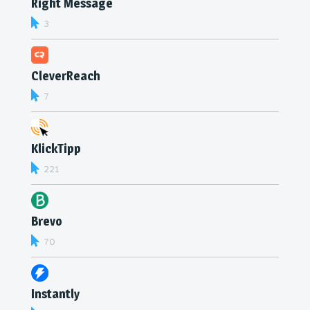
Right Message
3
CleverReach
7
KlickTipp
221
Brevo
70
Instantly