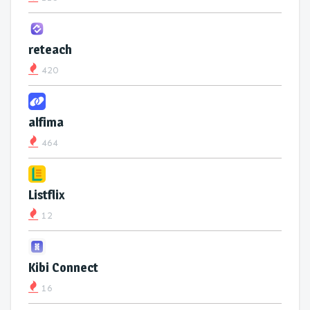
reteach
420
alfima
464
Listflix
12
Kibi Connect
16