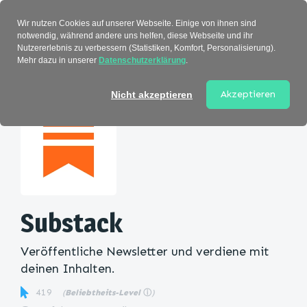
Verzeichnis
Wir nutzen Cookies auf unserer Webseite. Einige von ihnen sind
notwendig, während andere uns helfen, diese Webseite und ihr
Nutzererlebnis zu verbessern (Statistiken, Komfort, Personalisierung).
Mehr dazu in unserer
Datenschutzerklärung
.
Startseite
>
Kategorie
> Substack
Akzeptieren
Nicht akzeptieren
Substack
Veröffentliche Newsletter und verdiene mit
deinen Inhalten.
419
(
Beliebtheits-Level
ⓘ
)