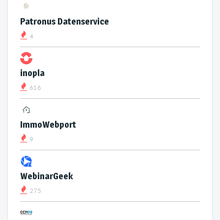
Patronus Datenservice
4
inopla
616
ImmoWebport
9
WebinarGeek
275