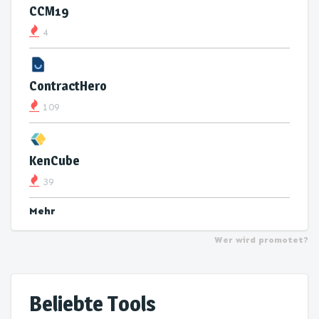
CCM19
4
ContractHero
109
KenCube
39
Mehr
Wer wird promotet?
Beliebte Tools