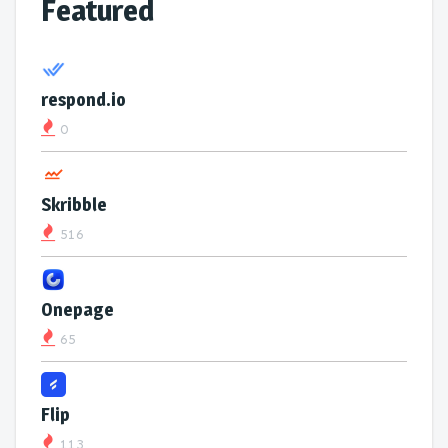
Featured
respond.io
0
Skribble
516
Onepage
65
Flip
113