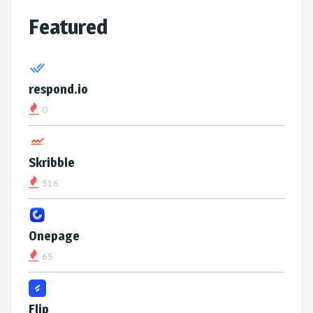
Featured
respond.io
0
Skribble
516
Onepage
65
Flip