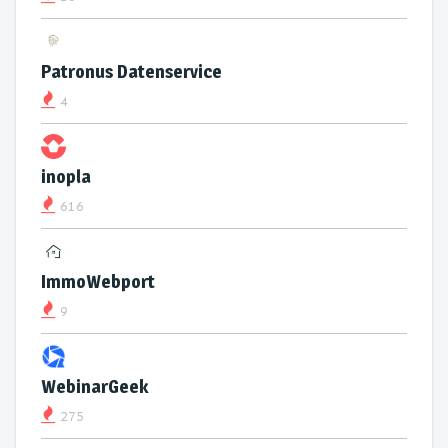
Patronus Datenservice
4
inopla
616
ImmoWebport
9
WebinarGeek
275