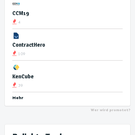
CCM19
4
ContractHero
109
KenCube
39
Mehr
Wer wird promotet?