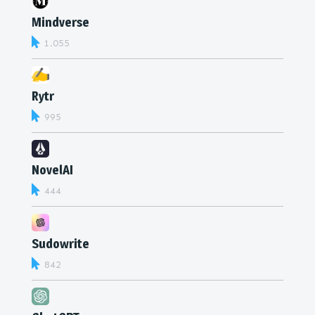
Mindverse
1.055
Rytr
995
NovelAI
444
Sudowrite
842