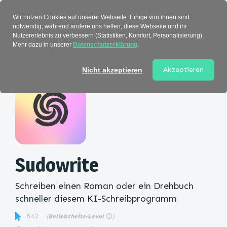
Verzeichnis
Wir nutzen Cookies auf unserer Webseite. Einige von ihnen sind
notwendig, während andere uns helfen, diese Webseite und ihr
Nutzererlebnis zu verbessern (Statistiken, Komfort, Personalisierung).
Mehr dazu in unserer
Datenschutzerklärung
.
Startseite
>
Kategorie
> Sudowrite
Akzeptieren
Nicht akzeptieren
Sudowrite
Schreiben einen Roman oder ein Drehbuch
schneller diesem KI-Schreibprogramm
842
(
Beliebtheits-Level
ⓘ
)