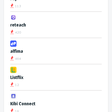
113
reteach
420
alfima
464
Listflix
12
Kibi Connect
16