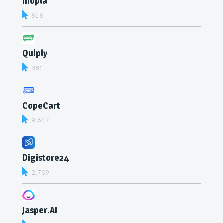
inopla
616
Quiply
381
CopeCart
9.617
Digistore24
2.709
Jasper.AI