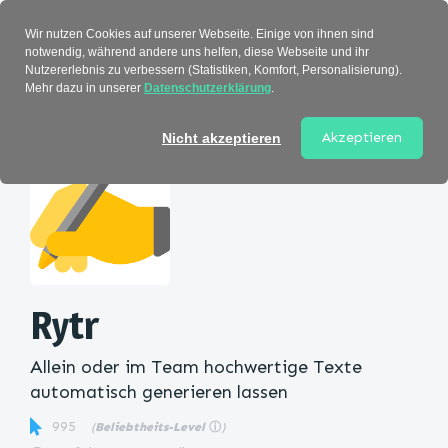
Verzeichnis
Wir nutzen Cookies auf unserer Webseite. Einige von ihnen sind
notwendig, während andere uns helfen, diese Webseite und ihr
Nutzererlebnis zu verbessern (Statistiken, Komfort, Personalisierung).
Mehr dazu in unserer
Datenschutzerklärung
.
Startseite
>
Kategorie
> Rytr
Akzeptieren
Nicht akzeptieren
Rytr
Allein oder im Team hochwertige Texte
automatisch generieren lassen
995
(
Beliebtheits-Level
ⓘ
)