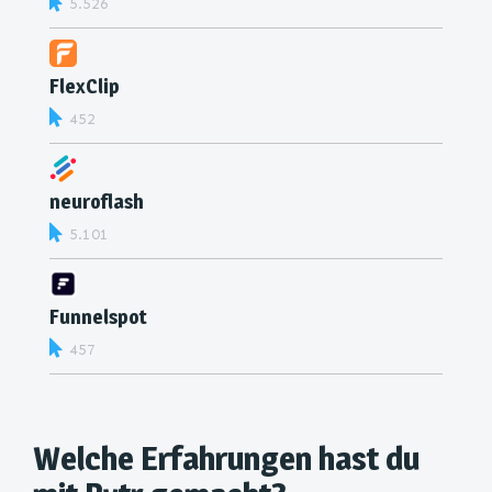
5.526
FlexClip
452
neuroflash
5.101
Funnelspot
457
Welche Erfahrungen hast du