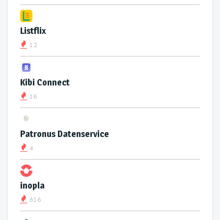
Listflix
12
Kibi Connect
16
Patronus Datenservice
4
inopla
616