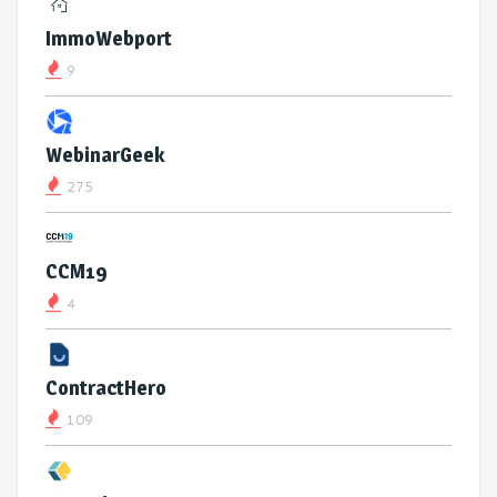
ImmoWebport
9
WebinarGeek
275
CCM19
4
ContractHero
109