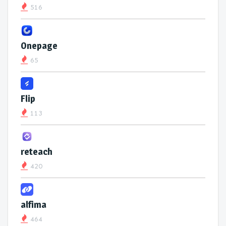
516
Onepage
65
Flip
113
reteach
420
alfima
464