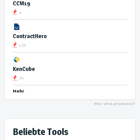
CCM19
4
ContractHero
109
KenCube
39
Mehr
Wer wird promotet?
Beliebte Tools