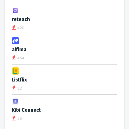
reteach
420
alfima
464
Listflix
12
Kibi Connect
16