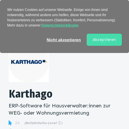
Verzeichnis
Wir nutzen Cookies auf unserer Webseite. Einige von ihnen sind
notwendig, während andere uns helfen, diese Webseite und ihr
Nutzererlebnis zu verbessern (Statistiken, Komfort, Personalisierung).
Mehr dazu in unserer
Datenschutzerklärung
.
Startseite
>
Kategorie
> Karthago
Akzeptieren
Nicht akzeptieren
Karthago
ERP-Software für Hausverwalter:innen zur
WEG- oder Wohnungsvermietung
24
(
Beliebtheits-Level
ⓘ
)