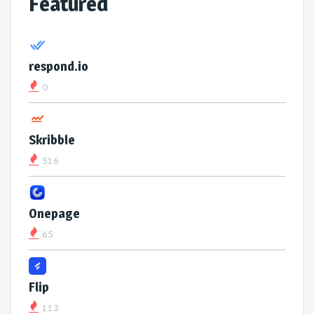
Featured
respond.io
0
Skribble
516
Onepage
65
Flip
113