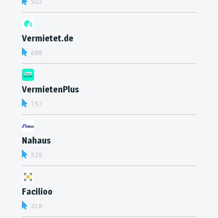
502
Vermietet.de
688
VermietenPlus
757
Nahaus
525
Facilioo
318