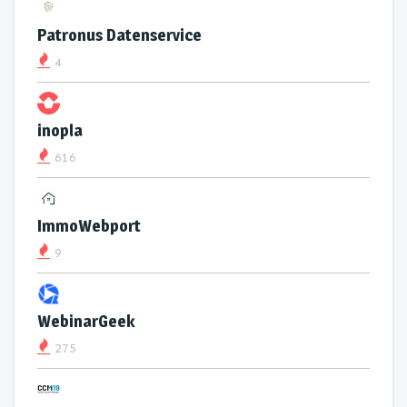
Patronus Datenservice
4
inopla
616
ImmoWebport
9
WebinarGeek
275