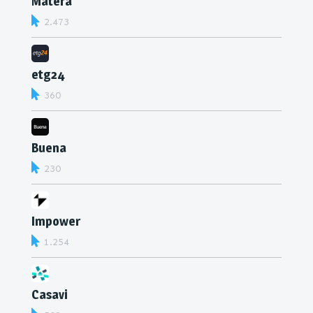
Matera
2.473
etg24
360
Buena
230
Impower
1.254
Casavi