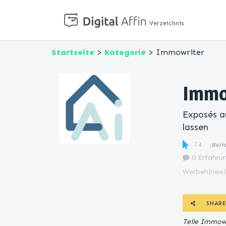
Verzeichnis
Startseite
>
Kategorie
> Immowriter
Immo
Exposés au
lassen
74
(
Beli
0 Erfahrun
Werbehinwei
SHARE
Teile Immowr