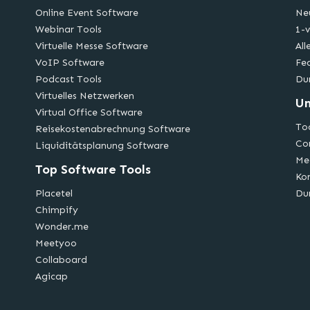
Online Event Software
Ne
Webinar Tools
1-v
Virtuelle Messe Software
All
VoIP Software
Fe
Podcast Tools
Du
Virtuelles Netzwerken
U
Virtual Office Software
Too
Reisekostenabrechnung Software
Co
Liquiditätsplanung Software
Me
Top Software Tools
Ko
Placetel
Du
Chimpify
Wonder.me
Meetyoo
Collaboard
Agicap