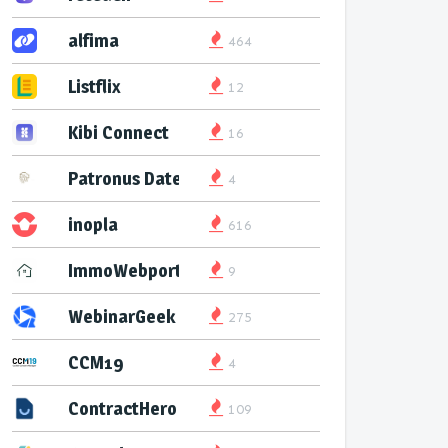
alfima
464
Listflix
12
Kibi Connect
16
Patronus Datenservice
4
inopla
616
ImmoWebport
9
WebinarGeek
275
CCM19
4
ContractHero
109