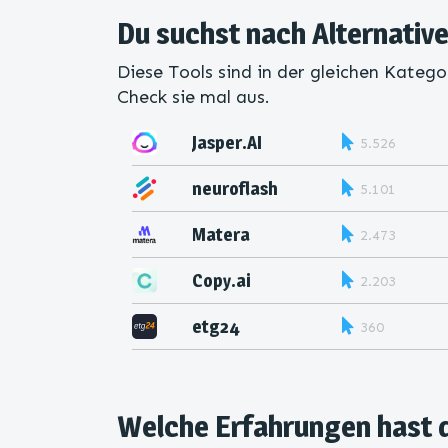
Du suchst nach Alternativ
Diese Tools sind in der gleichen Katego
Check sie mal aus.
Jasper.AI
5.526
neuroflash
5.101
Matera
2.473
Copy.ai
2.203
etg24
360
Welche Erfahrungen hast