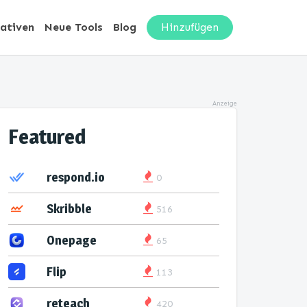
nativen
Neue Tools
Blog
Hinzufügen
Anzeige
Featured
respond.io
0
Skribble
516
Onepage
65
Flip
113
reteach
420