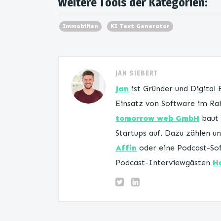
Weitere Tools der Kategorien:
Immobilien
KI Text Generator
JAN SIEBERT
Jan
ist Gründer und Digital
Einsatz von Software im Rah
tomorrow web GmbH
baut 
Startups auf. Dazu zählen 
Affin
oder eine Podcast-Sof
Podcast-Interviewgästen
H