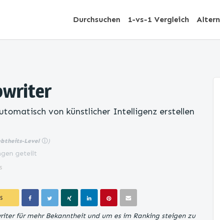
Durchsuchen
1-vs-1 Vergleich
Alter
writer
tomatisch von künstlicher Intelligenz erstellen
ebtheits-Level
ⓘ
)
gen geteilt
s
S
iter für mehr Bekanntheit und um es im Ranking steigen zu