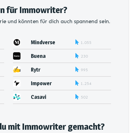
en für Immowriter?
rie und könnten für dich auch spannend sein.
Mindverse
1.055
Buena
230
Rytr
995
Impower
1.254
Casavi
502
 du mit Immowriter gemacht?