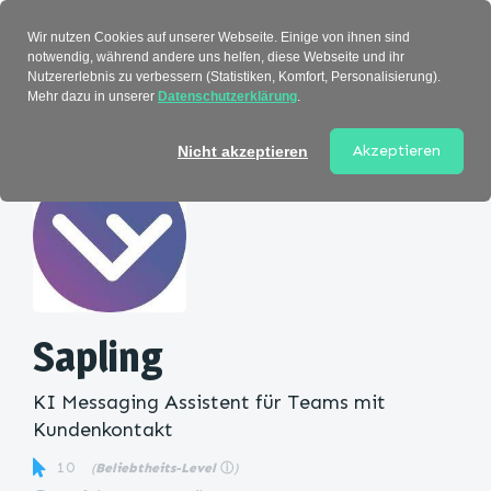
Verzeichnis
Wir nutzen Cookies auf unserer Webseite. Einige von ihnen sind
notwendig, während andere uns helfen, diese Webseite und ihr
Nutzererlebnis zu verbessern (Statistiken, Komfort, Personalisierung).
Mehr dazu in unserer
Datenschutzerklärung
.
Startseite
>
Kategorie
> Sapling
Akzeptieren
Nicht akzeptieren
Sapling
KI Messaging Assistent für Teams mit
Kundenkontakt
10
(
Beliebtheits-Level
ⓘ
)