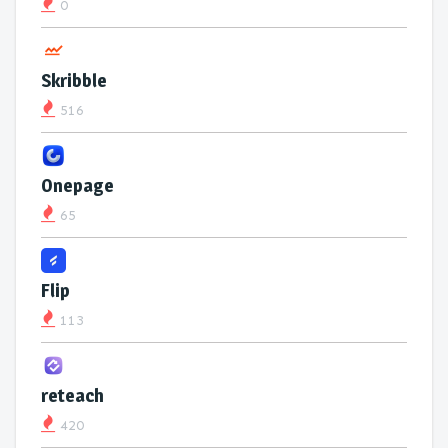
0
Skribble
516
Onepage
65
Flip
113
reteach
420