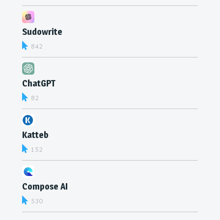
Sudowrite
842
ChatGPT
82
Katteb
152
Compose AI
530