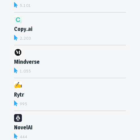
5.101
Copy.ai
2.203
Mindverse
1.055
Rytr
995
NovelAI
444