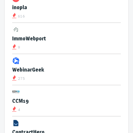
inopla
616
ImmoWebport
9
WebinarGeek
275
CCM19
4
ContractHero