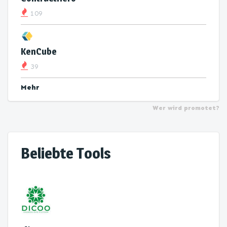
109
KenCube
39
Mehr
Wer wird promotet?
Beliebte Tools