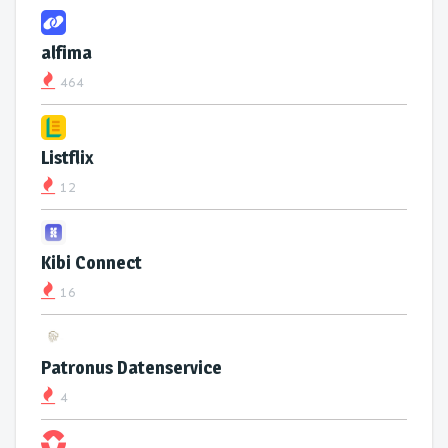
alfima
464
Listflix
12
Kibi Connect
16
Patronus Datenservice
4