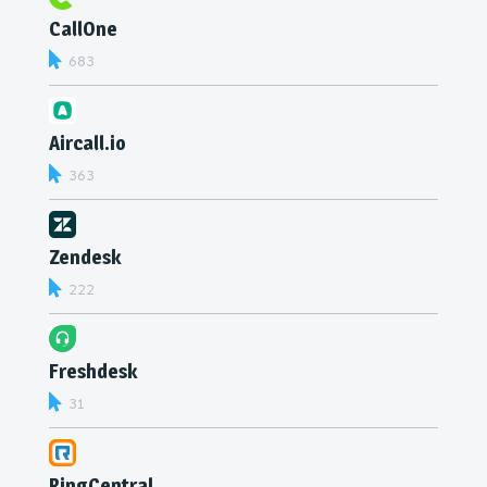
CallOne
683
Aircall.io
363
Zendesk
222
Freshdesk
31
RingCentral