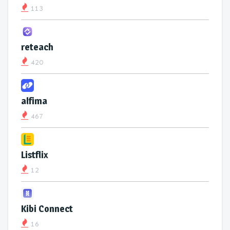
113
reteach
420
alfima
467
Listflix
12
Kibi Connect
16