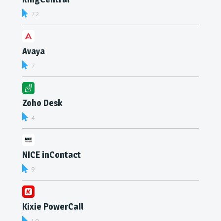
72
Avaya
7
Zoho Desk
4
NICE inContact
9
Kixie PowerCall