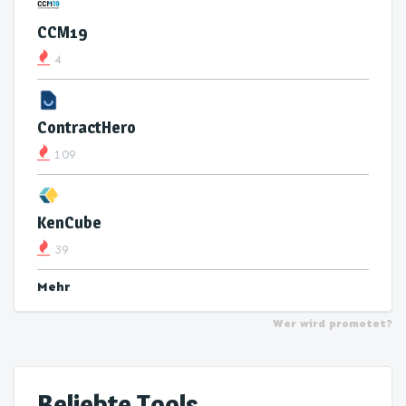
CCM19
4
ContractHero
109
KenCube
39
Mehr
Wer wird promotet?
Beliebte Tools