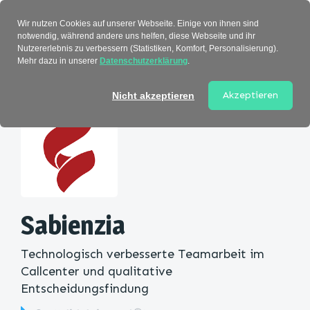
Verzeichnis
Wir nutzen Cookies auf unserer Webseite. Einige von ihnen sind
notwendig, während andere uns helfen, diese Webseite und ihr
Nutzererlebnis zu verbessern (Statistiken, Komfort, Personalisierung).
Mehr dazu in unserer
Datenschutzerklärung
.
Startseite
>
Kategorie
> Sabienzia
Akzeptieren
Nicht akzeptieren
Sabienzia
Technologisch verbesserte Teamarbeit im
Callcenter und qualitative
Entscheidungsfindung