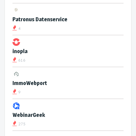
Patronus Datenservice
4
inopla
616
ImmoWebport
9
WebinarGeek
275