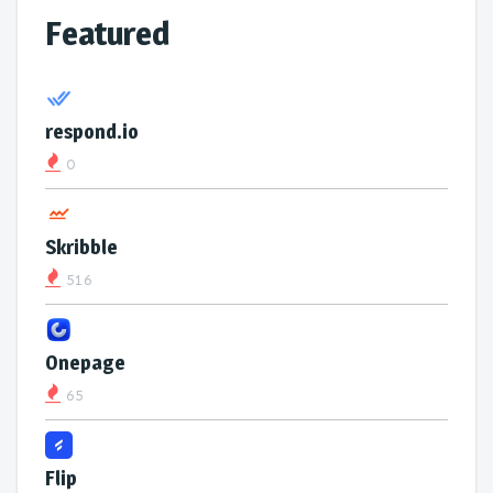
Featured
respond.io
0
Skribble
516
Onepage
65
Flip