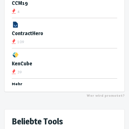
CCM19
4
ContractHero
109
KenCube
39
Mehr
Wer wird promotet?
Beliebte Tools