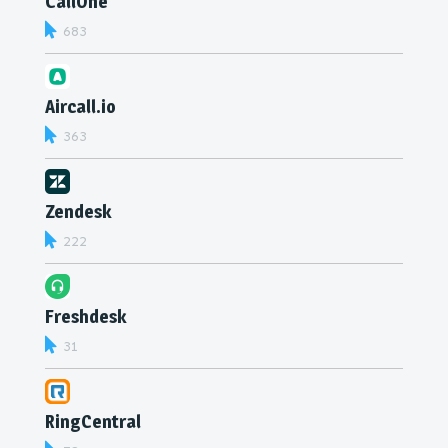
CallOne
683
Aircall.io
363
Zendesk
222
Freshdesk
31
RingCentral