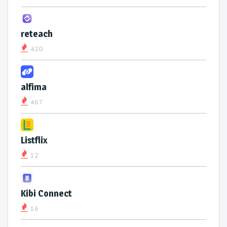
reteach
420
alfima
467
Listflix
12
Kibi Connect
16