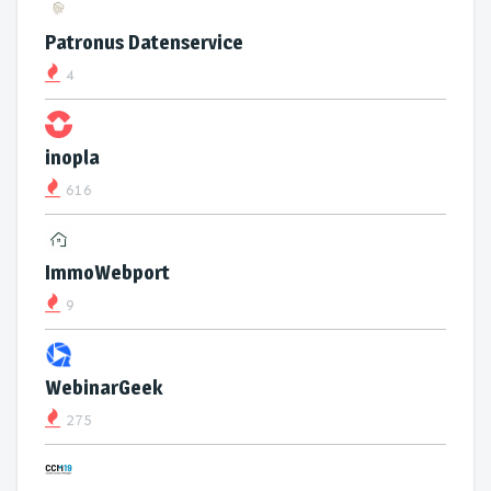
Patronus Datenservice
4
inopla
616
ImmoWebport
9
WebinarGeek
275