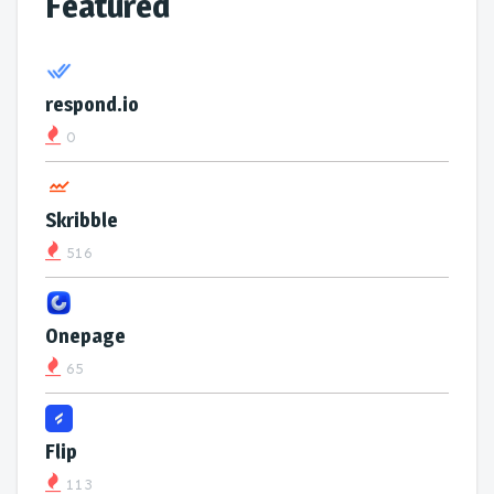
Featured
respond.io
0
Skribble
516
Onepage
65
Flip
113