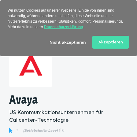
Verzeichnis
Wir nutzen Cookies auf unserer Webseite. Einige von ihnen sind
notwendig, während andere uns helfen, diese Webseite und ihr
Nutzererlebnis zu verbessern (Statistiken, Komfort, Personalisierung).
Mehr dazu in unserer
Datenschutzerklärung
.
Startseite
>
Kategorie
> Avaya
Akzeptieren
Nicht akzeptieren
Avaya
US Kommunikationsunternehmen für
Callcenter-Technologie
7
(
Beliebtheits-Level
ⓘ
)