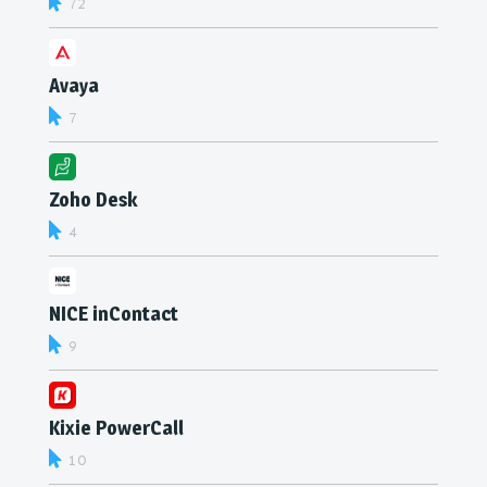
72
Avaya
7
Zoho Desk
4
NICE inContact
9
Kixie PowerCall
10