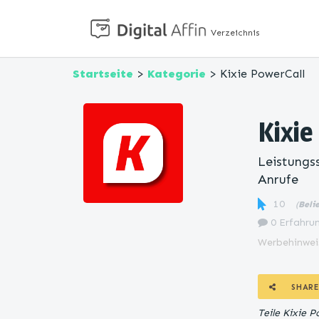
Verzeichnis
Startseite
>
Kategorie
> Kixie PowerCall
Kixie
Leistungs
Anrufe
10
(
Beli
0 Erfahrun
Werbehinwei
SHARE
Teile Kixie 