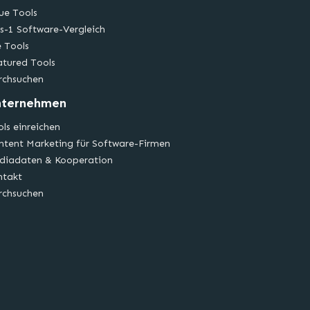
ue Tools
s-1 Software-Vergleich
e Tools
atured Tools
rchsuchen
nternehmen
ls einreichen
ntent Marketing für Software-Firmen
diadaten & Kooperation
ntakt
rchsuchen