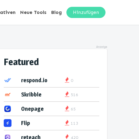
nativen
Neue Tools
Blog
Hinzufügen
Anzeige
Featured
respond.io
0
Skribble
516
Onepage
65
Flip
113
reteach
420