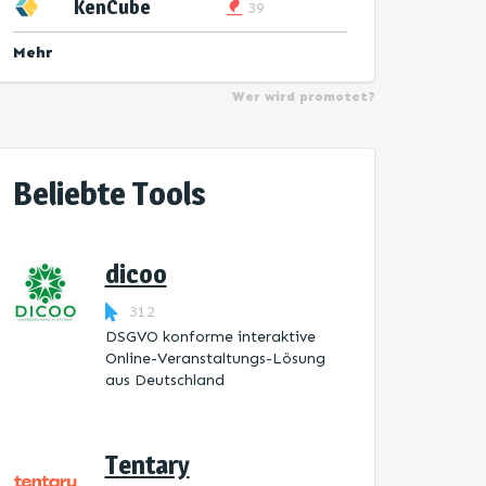
KenCube
39
Mehr
Wer wird promotet?
Beliebte Tools
dicoo
312
DSGVO konforme interaktive
Online-Veranstaltungs-Lösung
aus Deutschland
Tentary