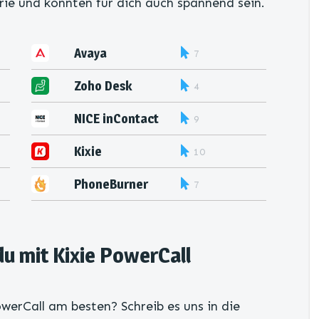
rie und könnten für dich auch spannend sein.
Avaya
7
Zoho Desk
4
NICE inContact
9
Kixie
10
PowerCall
PhoneBurner
7
u mit Kixie PowerCall
werCall am besten? Schreib es uns in die