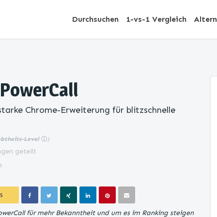
Durchsuchen
1-vs-1 Vergleich
Alter
 PowerCall
starke Chrome-Erweiterung für blitzschnelle
ebtheits-Level
ⓘ
)
gen geteilt
s
S
PowerCall für mehr Bekanntheit und um es im Ranking steigen