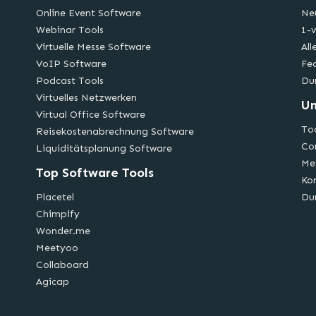
Online Event Software
Ne
Webinar Tools
1-v
Virtuelle Messe Software
All
VoIP Software
Fe
Podcast Tools
Du
Virtuelles Netzwerken
U
Virtual Office Software
Too
Reisekostenabrechnung Software
Co
Liquiditätsplanung Software
Me
Top Software Tools
Ko
Placetel
Du
Chimpify
Wonder.me
Meetyoo
Collaboard
Agicap