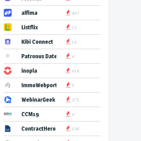
alfima
467
Listflix
12
Kibi Connect
16
Patronus Datenservice
4
inopla
616
ImmoWebport
9
WebinarGeek
275
CCM19
4
ContractHero
109