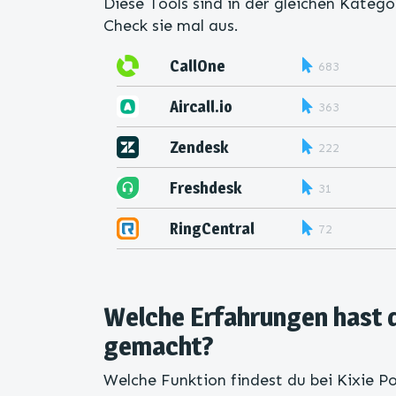
Diese Tools sind in der gleichen Katego
Check sie mal aus.
CallOne
683
Aircall.io
363
Zendesk
222
Freshdesk
31
RingCentral
72
Welche Erfahrungen hast d
gemacht?
Welche Funktion findest du bei Kixie Po