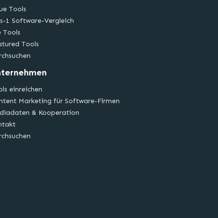
ue Tools
s-1 Software-Vergleich
e Tools
atured Tools
rchsuchen
nternehmen
ls einreichen
ntent Marketing für Software-Firmen
diadaten & Kooperation
ntakt
rchsuchen