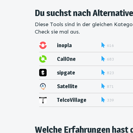
Du suchst nach Alternative
Diese Tools sind in der gleichen Katego
Check sie mal aus.
inopla
616
CallOne
683
sipgate
823
Satellite
871
TelcoVillage
339
Welche Erfahrungen hast 