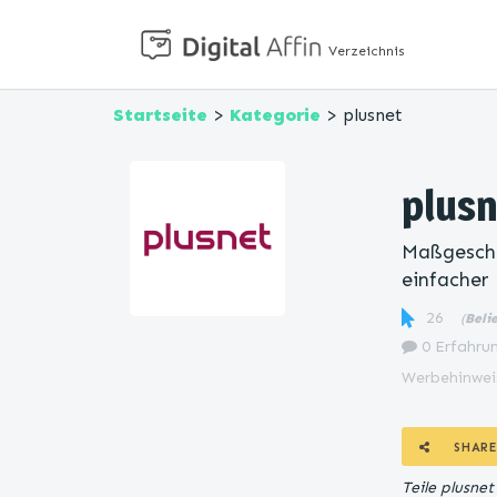
Verzeichnis
Startseite
>
Kategorie
> plusnet
plusn
Maßgeschn
einfache
26
(
Beli
0 Erfahrun
Werbehinwei
SHARE
Teile plusne