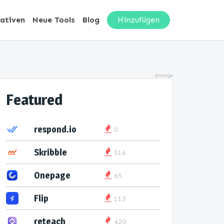
nativen
Neue Tools
Blog
Hinzufügen
Anzeige
Featured
respond.io
0
Skribble
516
Onepage
65
Flip
113
reteach
420