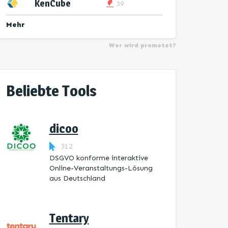
KenCube
39
Mehr
Wer wird promotet?
Beliebte Tools
dicoo
312
DSGVO konforme interaktive
Online-Veranstaltungs-Lösung
aus Deutschland
Tentary