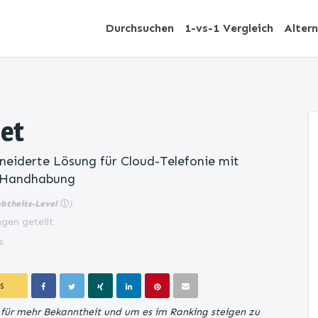
Durchsuchen
1-vs-1 Vergleich
Alter
et
eiderte Lösung für Cloud-Telefonie mit
r Handhabung
ebtheits-Level
ⓘ
)
gen geteilt
s
S
t für mehr Bekanntheit und um es im Ranking steigen zu