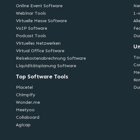
Online Event Software
Ne
Webinar Tools
1-v
Virtuelle Messe Software
All
VoIP Software
Fe
Podcast Tools
Du
Virtuelles Netzwerken
U
Virtual Office Software
Too
Reisekostenabrechnung Software
Co
Liquiditätsplanung Software
Me
Top Software Tools
Ko
Placetel
Du
Chimpify
Wonder.me
Meetyoo
Collaboard
Agicap