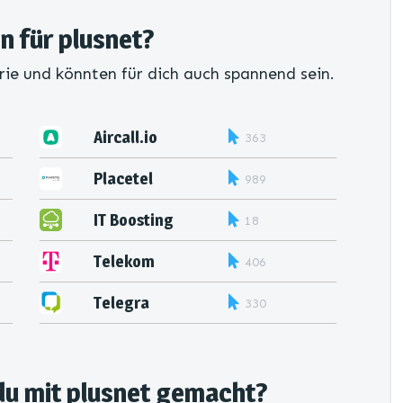
n für plusnet?
rie und könnten für dich auch spannend sein.
Aircall.io
363
Placetel
989
IT Boosting
18
Telekom
406
Telegra
330
du mit plusnet gemacht?