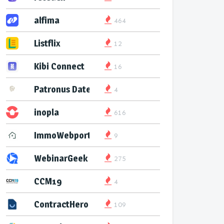
alfima
464
Listflix
12
Kibi Connect
16
Patronus Datenservice
4
inopla
616
ImmoWebport
9
WebinarGeek
275
CCM19
4
ContractHero
109