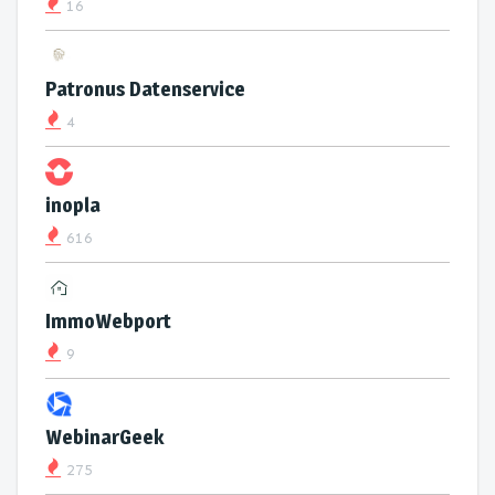
16
Patronus Datenservice
4
inopla
616
ImmoWebport
9
WebinarGeek
275