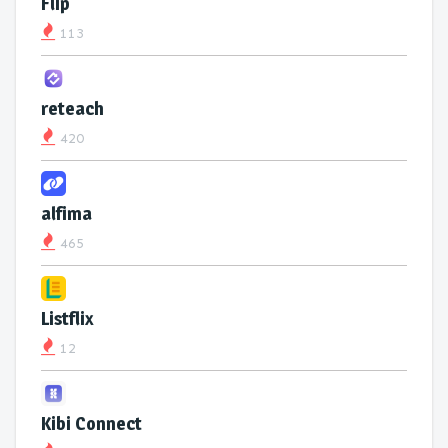
Flip
113
reteach
420
alfima
465
Listflix
12
Kibi Connect