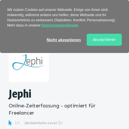
Verzeichnis
Wir nutzen Cookies auf unserer Webseite. Einige von ihnen sind
notwendig, während andere uns helfen, diese Webseite und ihr
Nutzererlebnis zu verbessern (Statistiken, Komfort, Personalisierung).
Mehr dazu in unserer
Datenschutzerklärung
.
Startseite
>
Kategorie
> Jephi
Akzeptieren
Nicht akzeptieren
Jephi
Online-Zeiterfassung - optimiert für
Freelancer
10
(
Beliebtheits-Level
ⓘ
)