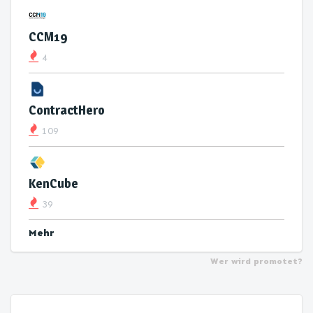
CCM19
4
ContractHero
109
KenCube
39
Mehr
Wer wird promotet?