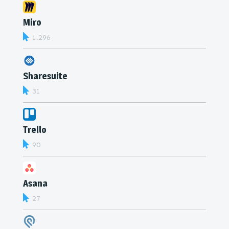
Miro
1.296
Sharesuite
31
Trello
90
Asana
27