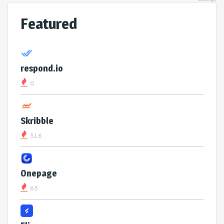
Featured
respond.io
0
Skribble
516
Onepage
65