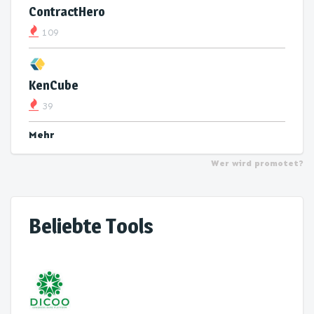
ContractHero
109
KenCube
39
Mehr
Wer wird promotet?
Beliebte Tools