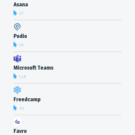
Asana
27
Podio
39
Microsoft Teams
118
Freedcamp
30
Favro