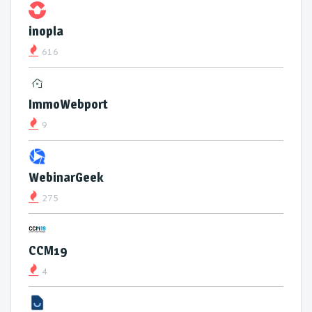
inopla
616
ImmoWebport
9
WebinarGeek
275
CCM19
4