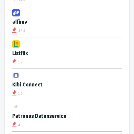
alfima
464
Listflix
12
Kibi Connect
16
Patronus Datenservice
4