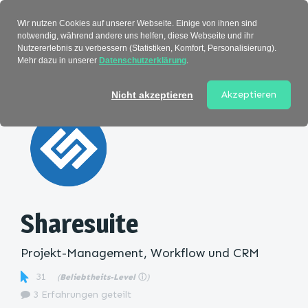
Verzeichnis
Wir nutzen Cookies auf unserer Webseite. Einige von ihnen sind
notwendig, während andere uns helfen, diese Webseite und ihr
Nutzererlebnis zu verbessern (Statistiken, Komfort, Personalisierung).
Mehr dazu in unserer
Datenschutzerklärung
.
Startseite
>
Kategorie
> Sharesuite
Akzeptieren
Nicht akzeptieren
Sharesuite
Projekt-Management, Workflow und CRM
31
(
Beliebtheits-Level
ⓘ
)
3 Erfahrungen geteilt