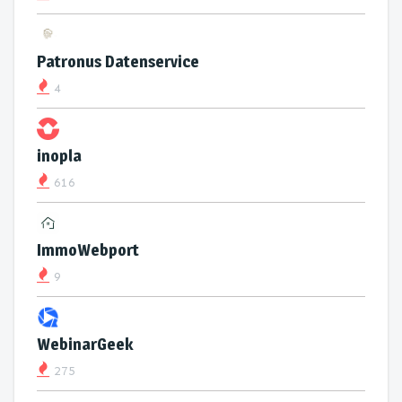
Patronus Datenservice
4
inopla
616
ImmoWebport
9
WebinarGeek
275