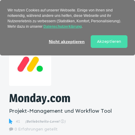
Verzeichnis
Wir nutzen Cookies auf unserer Webseite. Einige von ihnen sind
notwendig, während andere uns helfen, diese Webseite und ihr
Nutzererlebnis zu verbessern (Statistiken, Komfort, Personalisierung).
Mehr dazu in unserer
Datenschutzerklärung
.
Startseite
>
Kategorie
> Monday.com
Akzeptieren
Nicht akzeptieren
Monday.com
Projekt-Management und Workflow Tool
41
(
Beliebtheits-Level
ⓘ
)
0 Erfahrungen geteilt