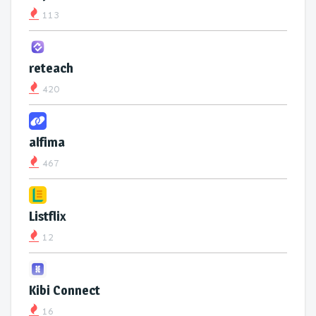
113
reteach
420
alfima
467
Listflix
12
Kibi Connect
16