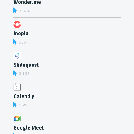
Wonder.me
3.004
inopla
616
Slidequest
3.136
Calendly
1.953
Google Meet