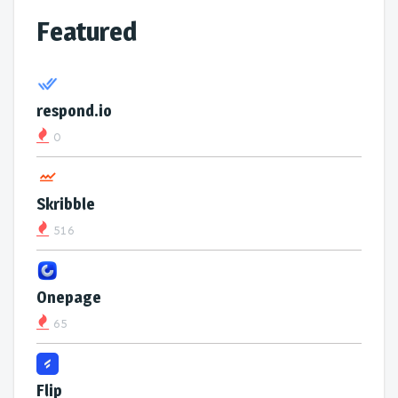
Featured
respond.io
0
Skribble
516
Onepage
65
Flip