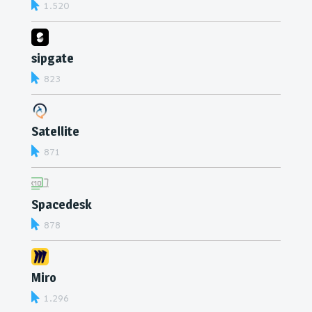
1.520
sipgate
823
Satellite
871
Spacedesk
878
Miro
1.296