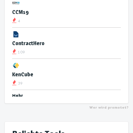
CCM19
4
ContractHero
109
KenCube
39
Mehr
Wer wird promotet?