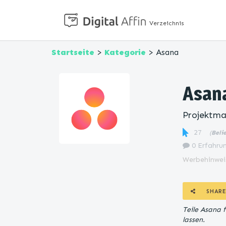
Verzeichnis
Startseite
>
Kategorie
> Asana
Asan
Projektma
27
(
Beli
0 Erfahrun
Werbehinwei
SHARE
Teile Asana 
lassen.