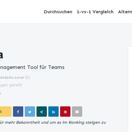
Durchsuchen
1-vs-1 Vergleich
Alter
a
nagement Tool für Teams
ebtheits-Level
ⓘ
)
gen geteilt
s
S
für mehr Bekanntheit und um es im Ranking steigen zu