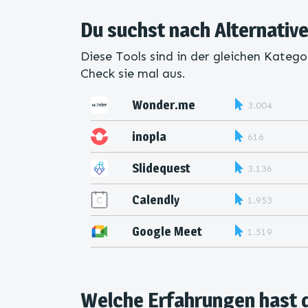
Du suchst nach Alternativ
Diese Tools sind in der gleichen Katego
Check sie mal aus.
Wonder.me
3.004
inopla
616
Slidequest
3.136
Calendly
1.953
Google Meet
1.519
Welche Erfahrungen hast 