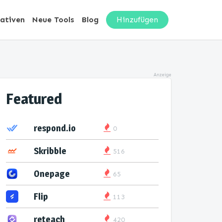
nativen
Neue Tools
Blog
Hinzufügen
Anzeige
Featured
respond.io
0
Skribble
516
Onepage
65
Flip
113
reteach
420