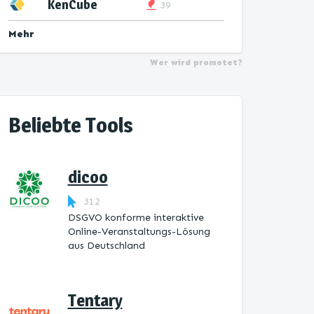
KenCube
39
Mehr
Wer wird promotet?
Beliebte Tools
dicoo
312
DSGVO konforme interaktive
Online-Veranstaltungs-Lösung
aus Deutschland
Tentary