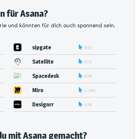
en für Asana?
rie und könnten für dich auch spannend sein.
sipgate
823
Satellite
871
Spacedesk
878
Miro
1.296
Designrr
436
du mit Asana gemacht?