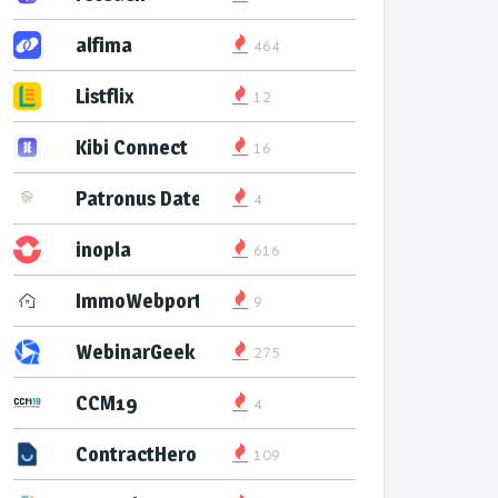
alfima
464
Listflix
12
Kibi Connect
16
Patronus Datenservice
4
inopla
616
ImmoWebport
9
WebinarGeek
275
CCM19
4
ContractHero
109