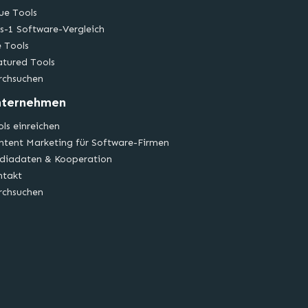
ue Tools
s-1 Software-Vergleich
e Tools
atured Tools
rchsuchen
nternehmen
ls einreichen
ntent Marketing für Software-Firmen
diadaten & Kooperation
ntakt
rchsuchen