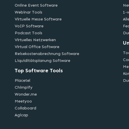
Online Event Software
Ne
Webinar Tools
1-v
Virtuelle Messe Software
All
VoIP Software
Fe
Podcast Tools
Du
Virtuelles Netzwerken
U
Virtual Office Software
Too
Reisekostenabrechnung Software
Co
Liquiditätsplanung Software
Me
Top Software Tools
Ko
Placetel
Du
Chimpify
Wonder.me
Meetyoo
Collaboard
Agicap