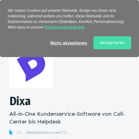
Verzeichnis
Wir nutzen Cookies auf unserer Webseite. Einige von ihnen sind
notwendig, während andere uns helfen, diese Webseite und ihr
Nutzererlebnis zu verbessern (Statistiken, Komfort, Personalisierung).
Mehr dazu in unserer
Datenschutzerklärung
.
Startseite
>
Kategorie
> Dixa
Akzeptieren
Nicht akzeptieren
Dixa
All-in-One Kundenservice-Software von Call-
Center bis Helpdesk
22
(
Beliebtheits-Level
ⓘ
)