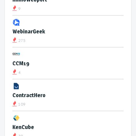
9
WebinarGeek
275
CCM19
4
ContractHero
109
KenCube