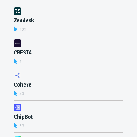
Zendesk
222
CRESTA
8
Cohere
43
ChipBot
33