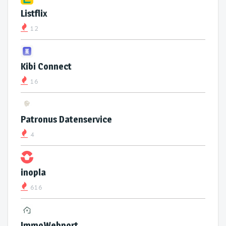
Listflix
12
Kibi Connect
16
Patronus Datenservice
4
inopla
616
ImmoWebport