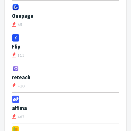
Onepage
65
Flip
113
reteach
420
alfima
467