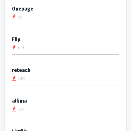
Onepage
65
Flip
113
reteach
420
alfima
464