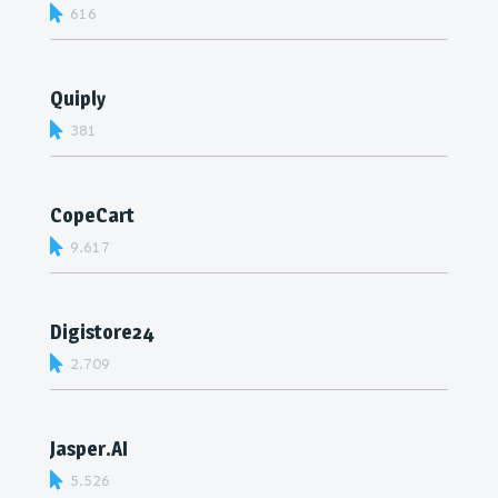
616
Quiply
381
CopeCart
9.617
Digistore24
2.709
Jasper.AI
5.526