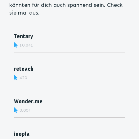
könnten für dich auch spannend sein. Check
sie mal aus.
Tentary
10.841
reteach
420
Wonder.me
3.004
inopla