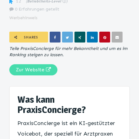
12
(
Beliebtheits-Level
ⓘ
)
0 Erfahrungen geteilt
Werbehinweis
SHARES
Teile PraxisConcierge für mehr Bekanntheit und um es im
Ranking steigen zu lassen.
Zur Website
Was kann
PraxisConcierge?
PraxisConcierge ist ein KI-gestützter
Voicebot, der speziell für Arztpraxen