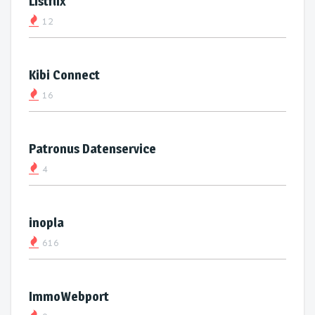
Listflix
12
Kibi Connect
16
Patronus Datenservice
4
inopla
616
ImmoWebport