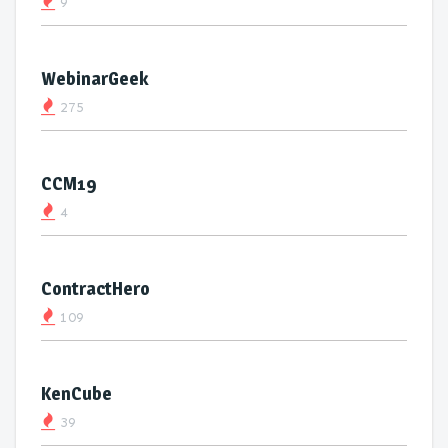
9
WebinarGeek
275
CCM19
4
ContractHero
109
KenCube
39