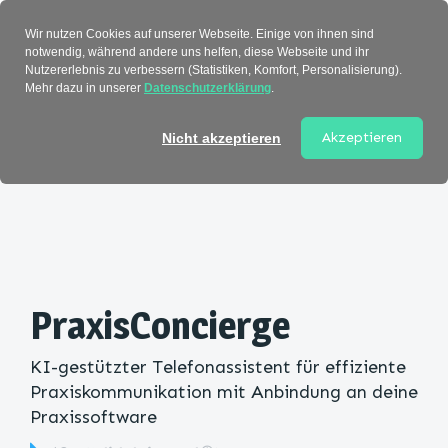
Verzeichnis
Wir nutzen Cookies auf unserer Webseite. Einige von ihnen sind
notwendig, während andere uns helfen, diese Webseite und ihr
Nutzererlebnis zu verbessern (Statistiken, Komfort, Personalisierung).
Mehr dazu in unserer
Datenschutzerklärung
.
Startseite
>
Kategorie
> PraxisConcierge
Akzeptieren
Nicht akzeptieren
PraxisConcierge
KI-gestützter Telefonassistent für effiziente
Praxiskommunikation mit Anbindung an deine
Praxissoftware