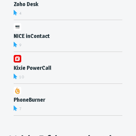
Zoho Desk
4
NICE inContact
9
Kixie PowerCall
10
PhoneBurner
7