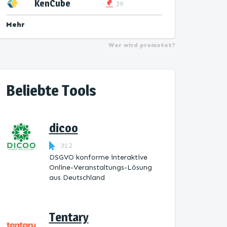
KenCube
39
Mehr
Wer wird promotet?
Beliebte Tools
dicoo
312
DSGVO konforme interaktive
Online-Veranstaltungs-Lösung
aus Deutschland
Tentary