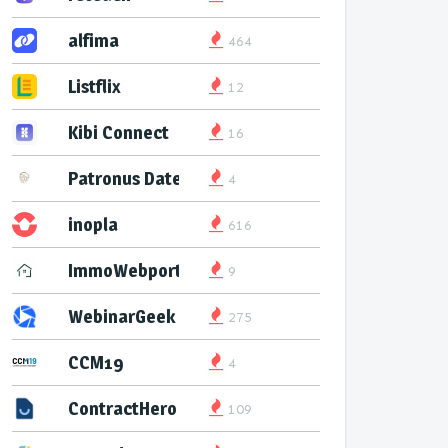
alfima
464
Listflix
12
Kibi Connect
16
Patronus Datenservice
4
inopla
616
ImmoWebport
9
WebinarGeek
275
CCM19
4
ContractHero
109