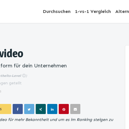
Durchsuchen
1-vs-1 Vergleich
Alter
video
tform für dein Unternehmen
btheits-Level
ⓘ
)
gen geteilt
s
S
ideo für mehr Bekanntheit und um es im Ranking steigen zu