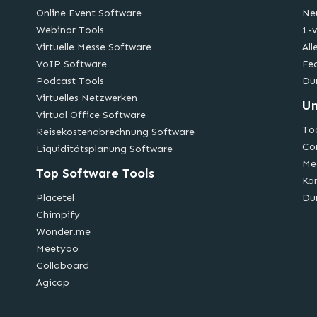
Online Event Software
Ne
Webinar Tools
1-v
Virtuelle Messe Software
All
VoIP Software
Fe
Podcast Tools
Du
Virtuelles Netzwerken
U
Virtual Office Software
Too
Reisekostenabrechnung Software
Co
Liquiditätsplanung Software
Me
Top Software Tools
Ko
Placetel
Du
Chimpify
Wonder.me
Meetyoo
Collaboard
Agicap