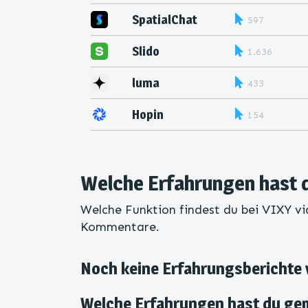
SpatialChat
597
Slido
1.636
luma
433
Hopin
154
Welche Erfahrungen hast 
Welche Funktion findest du bei VIXY vi
Kommentare.
Noch keine Erfahrungsberichte
Welche Erfahrungen hast du ge