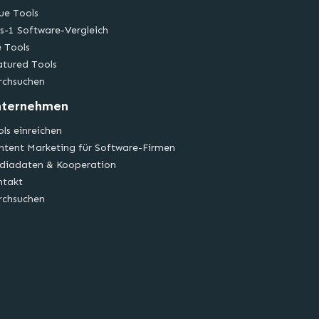
ue Tools
s-1 Software-Vergleich
e Tools
atured Tools
rchsuchen
nternehmen
ls einreichen
ntent Marketing für Software-Firmen
diadaten & Kooperation
ntakt
rchsuchen