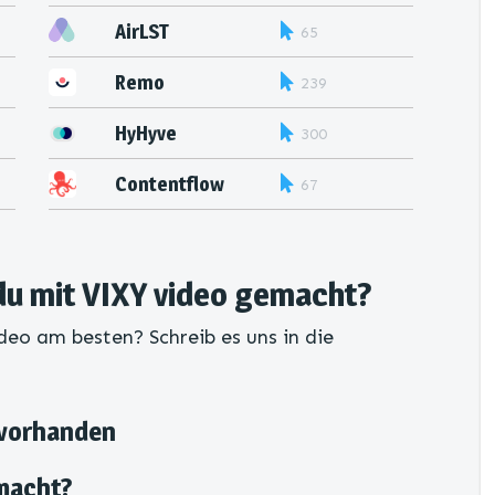
AirLST
65
Remo
239
HyHyve
300
Contentflow
67
du mit VIXY video gemacht?
deo am besten? Schreib es uns in die
 vorhanden
macht?