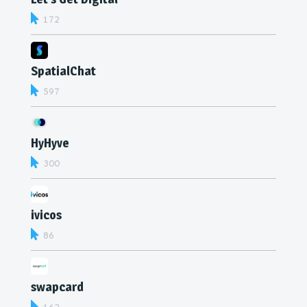
172
SpatialChat
597
HyHyve
300
ivicos
86
swapcard