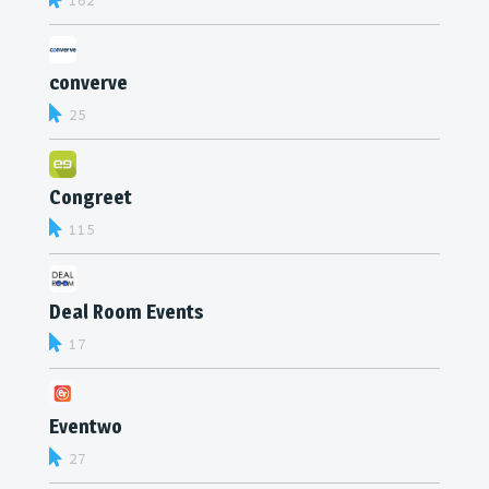
162
converve
25
Congreet
115
Deal Room Events
17
Eventwo
27