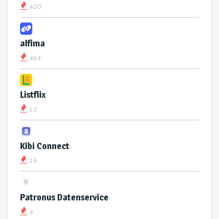
420
alfima
464
Listflix
12
Kibi Connect
16
Patronus Datenservice
4