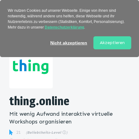
Verzeichnis
Wir nutzen Cookies auf unserer Webseite. Einige von ihnen sind
notwendig, während andere uns helfen, diese Webseite und ihr
Nutzererlebnis zu verbessern (Statistiken, Komfort, Personalisierung).
Mehr dazu in unserer
Datenschutzerklärung
.
Startseite
>
Kategorie
> thing.online
Akzeptieren
Nicht akzeptieren
thing.online
Mit wenig Aufwand interaktive virtuelle
Workshops organisieren
21
(
Beliebtheits-Level
ⓘ
)