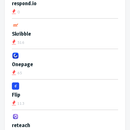
respond.io
0
Skribble
516
Onepage
65
Flip
113
reteach