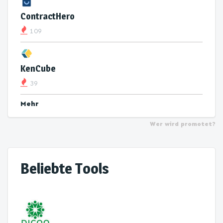
ContractHero
109
KenCube
39
Mehr
Wer wird promotet?
Beliebte Tools