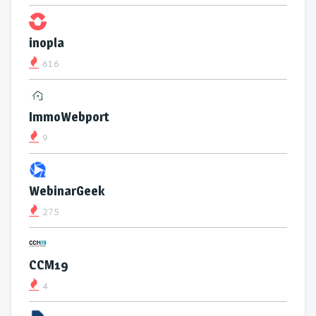
inopla
616
ImmoWebport
9
WebinarGeek
275
CCM19
4