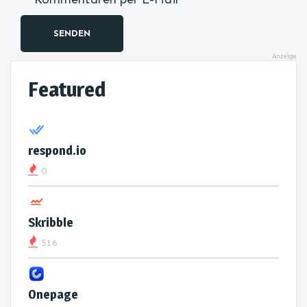
SENDEN
Anzeige
Featured
respond.io
0
Skribble
516
Onepage