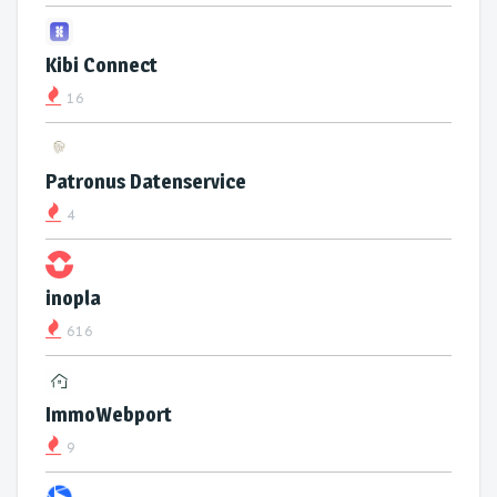
Kibi Connect
16
Patronus Datenservice
4
inopla
616
ImmoWebport
9