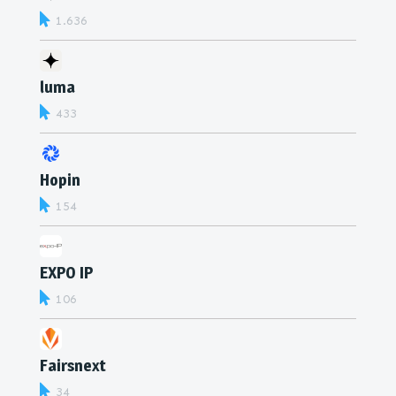
1.636
luma
433
Hopin
154
EXPO IP
106
Fairsnext
34