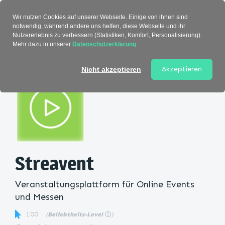
Verzeichnis
Wir nutzen Cookies auf unserer Webseite. Einige von ihnen sind
notwendig, während andere uns helfen, diese Webseite und ihr
Nutzererlebnis zu verbessern (Statistiken, Komfort, Personalisierung).
Mehr dazu in unserer
Datenschutzerklärung
.
Startseite
>
Kategorie
> Streavent
Akzeptieren
Nicht akzeptieren
Streavent
Veranstaltungsplattform für Online Events
und Messen
100
(
Beliebtheits-Level
ⓘ
)