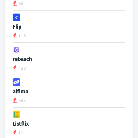
65
Flip
113
reteach
420
alfima
464
Listflix
12