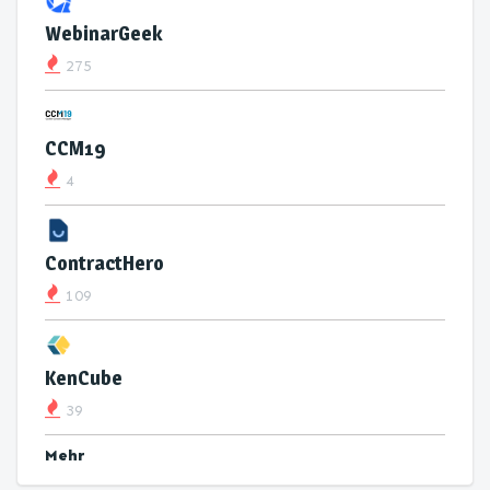
WebinarGeek
275
CCM19
4
ContractHero
109
KenCube
39
Mehr