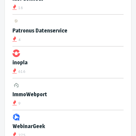
16
Patronus Datenservice
4
inopla
616
ImmoWebport
9
WebinarGeek
275