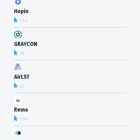
Hopin
154
GRAYCON
39
AirLST
65
Remo
239