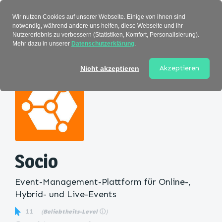
Verzeichnis
Wir nutzen Cookies auf unserer Webseite. Einige von ihnen sind
notwendig, während andere uns helfen, diese Webseite und ihr
Nutzererlebnis zu verbessern (Statistiken, Komfort, Personalisierung).
Mehr dazu in unserer
Datenschutzerklärung
.
Startseite
>
Kategorie
> Socio
Akzeptieren
Nicht akzeptieren
Socio
Event-Management-Plattform für Online-,
Hybrid- und Live-Events
11
(
Beliebtheits-Level
ⓘ
)