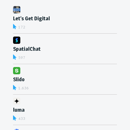
Let's Get Digital
172
SpatialChat
597
Slido
1.636
luma
433