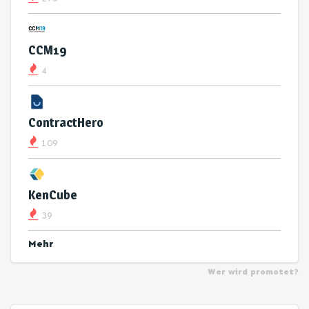
CCM19
4
ContractHero
109
KenCube
39
Mehr
Wer wird promotet?