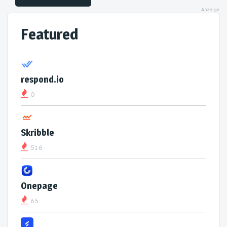
Anzeige
Featured
respond.io
0
Skribble
516
Onepage
65