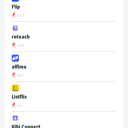
Flip
113
reteach
420
alfima
467
Listflix
12
Kibi Connect