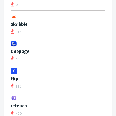
0
Skribble
516
Onepage
65
Flip
113
reteach
420