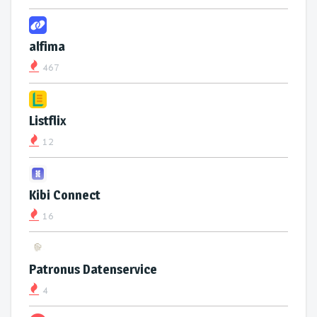
alfima
467
Listflix
12
Kibi Connect
16
Patronus Datenservice
4