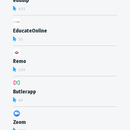
edudip
435
EducateOnline
55
Remo
239
Butlerapp
69
Zoom