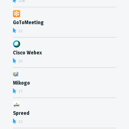
208
GoToMeeting
22
Cisco Webex
25
Mikogo
37
Spreed
32