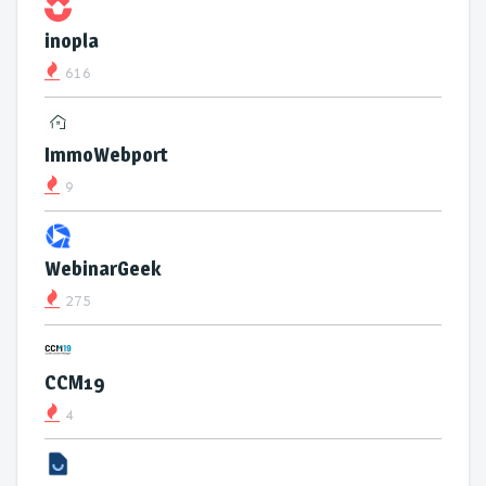
inopla
616
ImmoWebport
9
WebinarGeek
275
CCM19
4