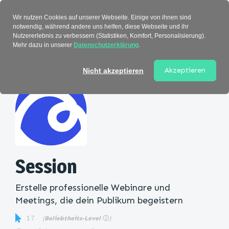
Verzeichnis
Wir nutzen Cookies auf unserer Webseite. Einige von ihnen sind
notwendig, während andere uns helfen, diese Webseite und ihr
Nutzererlebnis zu verbessern (Statistiken, Komfort, Personalisierung).
Mehr dazu in unserer
Datenschutzerklärung
.
Startseite
>
Kategorie
> Session
Akzeptieren
Nicht akzeptieren
Session
Erstelle professionelle Webinare und
Meetings, die dein Publikum begeistern
17
(
Beliebtheits-Level
ⓘ
)