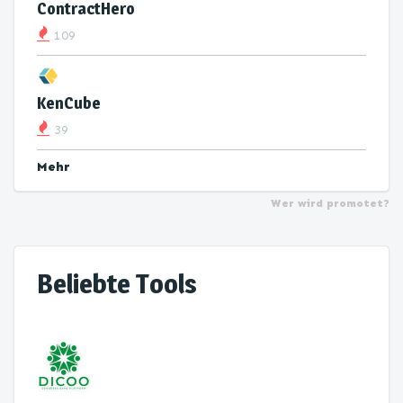
ContractHero
109
KenCube
39
Mehr
Wer wird promotet?
Beliebte Tools