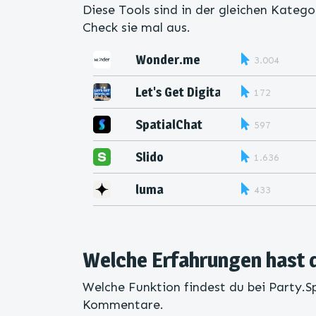
Diese Tools sind in der gleichen Katego
Check sie mal aus.
Wonder.me
3.004
Let's Get Digital
172
SpatialChat
597
Slido
1.636
luma
433
Welche Erfahrungen hast 
Welche Funktion findest du bei Party.S
Kommentare.