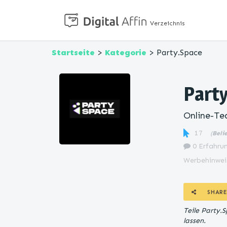
Verzeichnis
Startseite
>
Kategorie
> Party.Space
Part
Online-Te
17
(
Beli
0 Erfahrun
Werbehinwei
SHARE
Teile Party.
lassen.