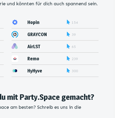
rie und könnten für dich auch spannend sein.
Hopin
154
GRAYCON
39
AirLST
65
Remo
239
HyHyve
300
du mit Party.Space gemacht?
pace am besten? Schreib es uns in die