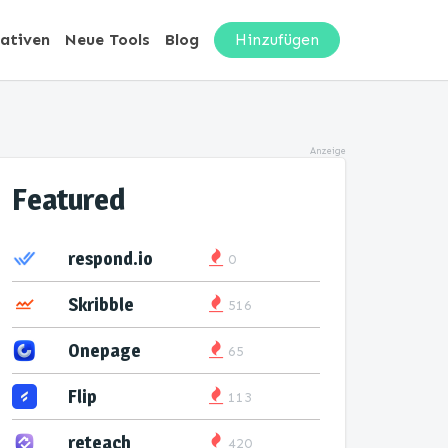
nativen
Neue Tools
Blog
Hinzufügen
Anzeige
Featured
respond.io
0
Skribble
516
Onepage
65
Flip
113
reteach
420