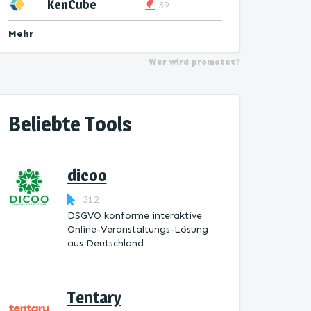
KenCube
39
Mehr
Wer wird promotet?
Beliebte Tools
dicoo
312
DSGVO konforme interaktive
Online-Veranstaltungs-Lösung
aus Deutschland
Tentary