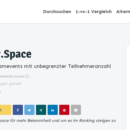
Durchsuchen
1-vs-1 Vergleich
Alter
y.Space
amevents mit unbegrenzter Teilnehmeranzahl
ebtheits-Level
ⓘ
)
gen geteilt
s
S
Space für mehr Bekanntheit und um es im Ranking steigen zu