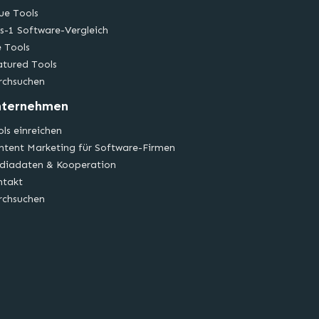
ue Tools
s-1 Software-Vergleich
e Tools
atured Tools
rchsuchen
nternehmen
ls einreichen
ntent Marketing für Software-Firmen
diadaten & Kooperation
ntakt
rchsuchen