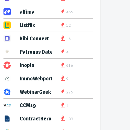
alfima
465
Listflix
12
Kibi Connect
16
Patronus Datenservice
4
inopla
616
ImmoWebport
9
WebinarGeek
275
CCM19
4
ContractHero
109