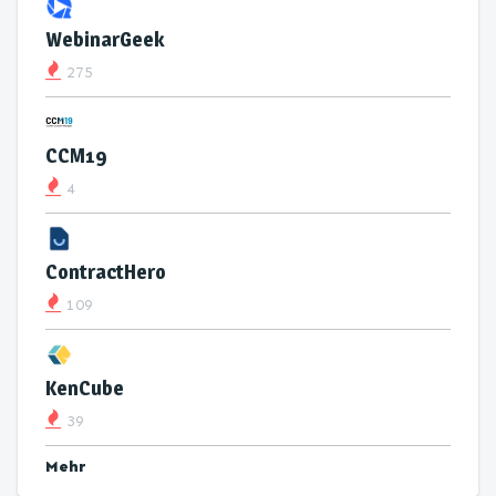
WebinarGeek
275
CCM19
4
ContractHero
109
KenCube
39
Mehr