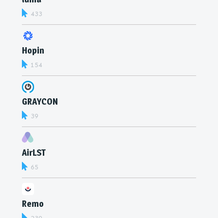
433
Hopin
154
GRAYCON
39
AirLST
65
Remo