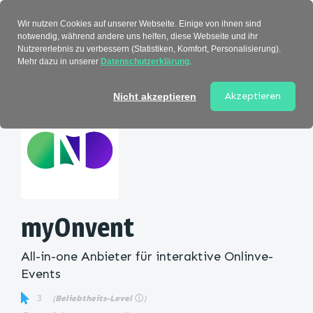
Verzeichnis
Wir nutzen Cookies auf unserer Webseite. Einige von ihnen sind
notwendig, während andere uns helfen, diese Webseite und ihr
Nutzererlebnis zu verbessern (Statistiken, Komfort, Personalisierung).
Mehr dazu in unserer
Datenschutzerklärung
.
Startseite
>
Kategorie
> myOnvent
Akzeptieren
Nicht akzeptieren
myOnvent
All-in-one Anbieter für interaktive Onlinve-
Events
3
(
Beliebtheits-Level
ⓘ
)