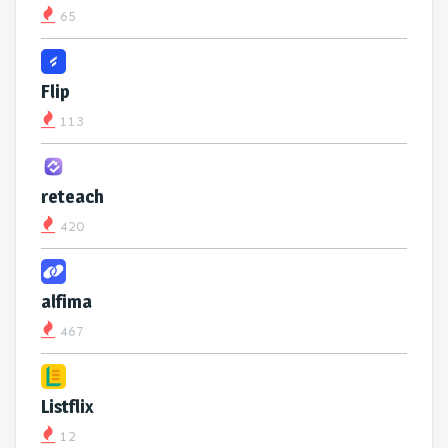
65
Flip
113
reteach
420
alfima
467
Listflix
12