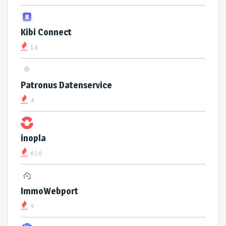
Kibi Connect
16
Patronus Datenservice
4
inopla
616
ImmoWebport
9