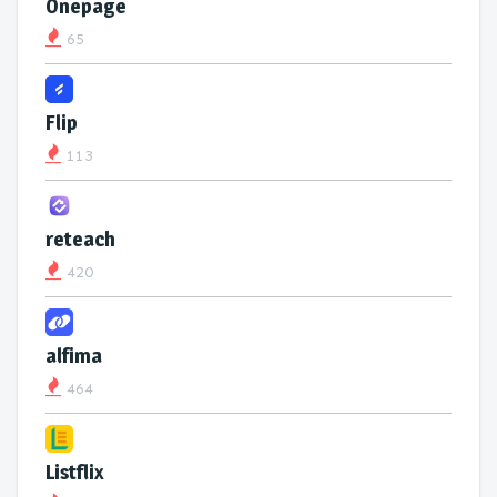
Onepage
65
Flip
113
reteach
420
alfima
464
Listflix