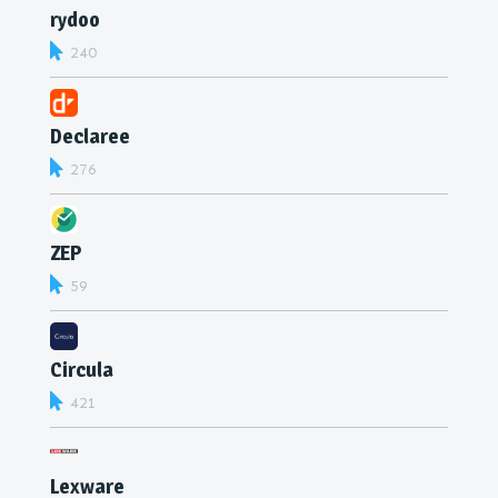
rydoo
240
Declaree
276
ZEP
59
Circula
421
Lexware