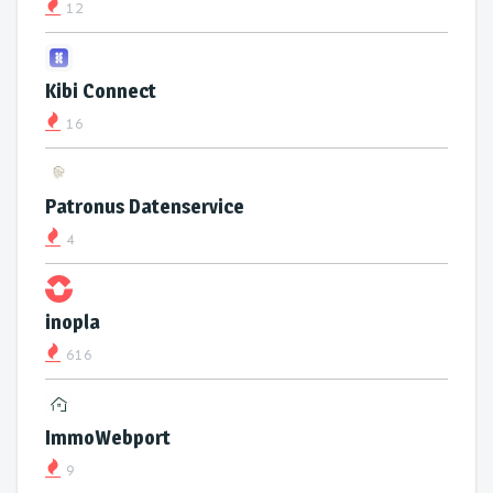
12
Kibi Connect
16
Patronus Datenservice
4
inopla
616
ImmoWebport
9