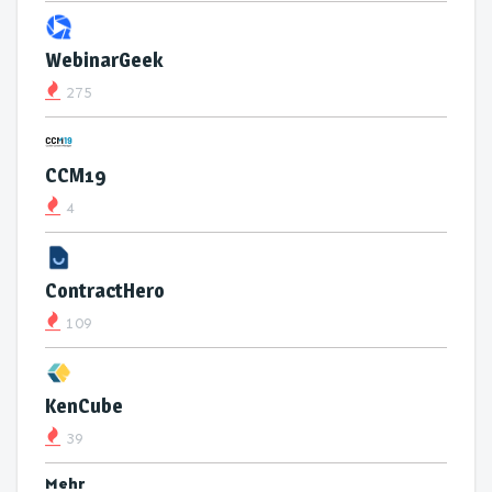
WebinarGeek
275
CCM19
4
ContractHero
109
KenCube
39
Mehr