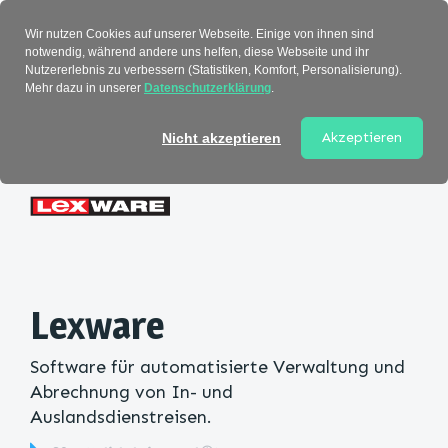
Verzeichnis
Wir nutzen Cookies auf unserer Webseite. Einige von ihnen sind
notwendig, während andere uns helfen, diese Webseite und ihr
Nutzererlebnis zu verbessern (Statistiken, Komfort, Personalisierung).
Mehr dazu in unserer
Datenschutzerklärung
.
Startseite
>
Kategorie
> Lexware
Akzeptieren
Nicht akzeptieren
Lexware
Software für automatisierte Verwaltung und
Abrechnung von In- und
Auslandsdienstreisen.