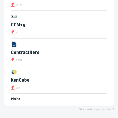
275
CCM19
4
ContractHero
109
KenCube
39
Mehr
Wer wird promotet?