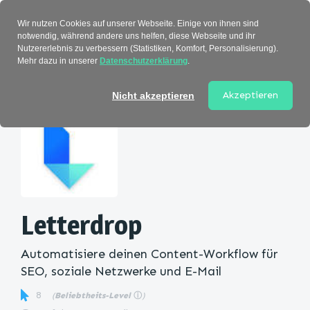
Verzeichnis
Wir nutzen Cookies auf unserer Webseite. Einige von ihnen sind
notwendig, während andere uns helfen, diese Webseite und ihr
Nutzererlebnis zu verbessern (Statistiken, Komfort, Personalisierung).
Mehr dazu in unserer
Datenschutzerklärung
.
Startseite
>
Kategorie
> Letterdrop
Akzeptieren
Nicht akzeptieren
Letterdrop
Automatisiere deinen Content-Workflow für
SEO, soziale Netzwerke und E-Mail
8
(
Beliebtheits-Level
ⓘ
)