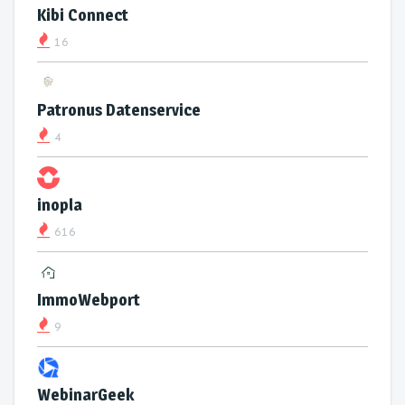
Kibi Connect
16
Patronus Datenservice
4
inopla
616
ImmoWebport
9
WebinarGeek