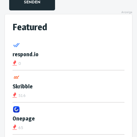
SENDEN
Anzeige
Featured
respond.io
0
Skribble
516
Onepage
65