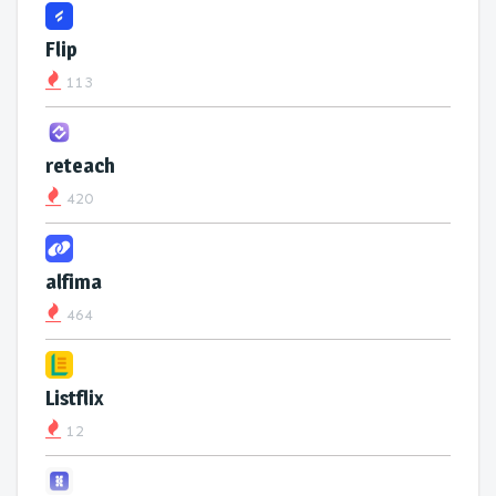
Flip
113
reteach
420
alfima
464
Listflix
12