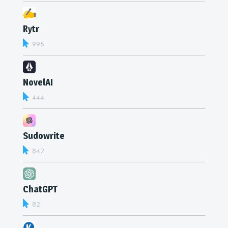
Rytr
995
NovelAI
444
Sudowrite
842
ChatGPT
82