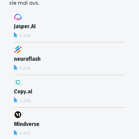
sie mal aus.
Jasper.AI
5.526
neuroflash
5.101
Copy.ai
2.203
Mindverse
1.055