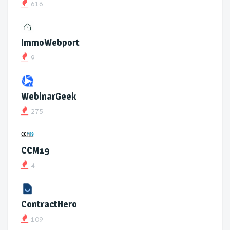
616
ImmoWebport
9
WebinarGeek
275
CCM19
4
ContractHero
109