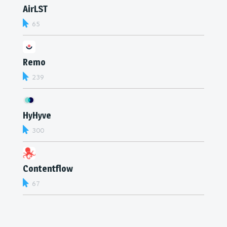
AirLST
65
Remo
239
HyHyve
300
Contentflow
67