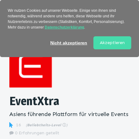
Verzeichnis
Wir nutzen Cookies auf unserer Webseite. Einige von ihnen sind
notwendig, während andere uns helfen, diese Webseite und ihr
Nutzererlebnis zu verbessern (Statistiken, Komfort, Personalisierung).
Mehr dazu in unserer
Datenschutzerklärung
.
Startseite
>
Kategorie
> EventXtra
Akzeptieren
Nicht akzeptieren
EventXtra
Asiens führende Plattform für virtuelle Events
16
(
Beliebtheits-Level
ⓘ
)
0 Erfahrungen geteilt