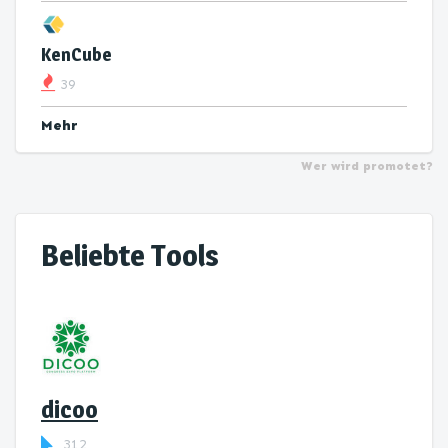
KenCube
39
Mehr
Wer wird promotet?
Beliebte Tools
dicoo
312