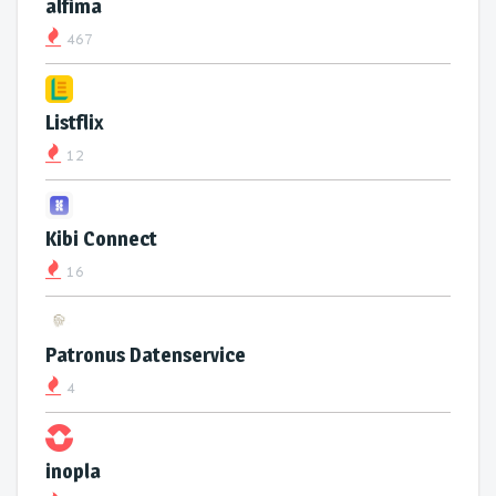
alfima
467
Listflix
12
Kibi Connect
16
Patronus Datenservice
4
inopla