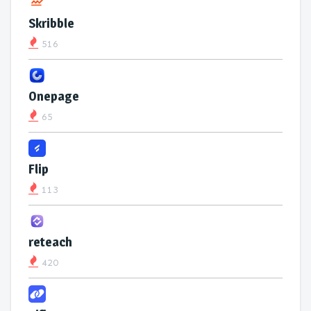
Skribble
516
Onepage
65
Flip
113
reteach
420