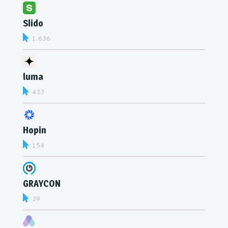
Slido
1.636
luma
433
Hopin
154
GRAYCON
39