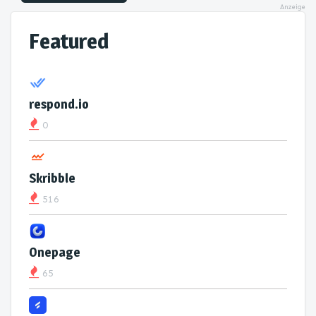
Anzeige
Featured
respond.io
0
Skribble
516
Onepage
65