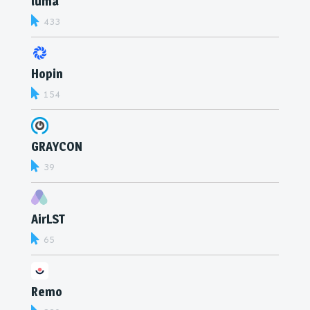
luma
433
Hopin
154
GRAYCON
39
AirLST
65
Remo