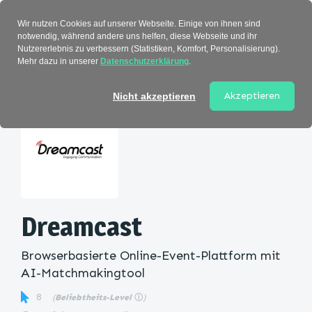
Verzeichnis
Wir nutzen Cookies auf unserer Webseite. Einige von ihnen sind
notwendig, während andere uns helfen, diese Webseite und ihr
Nutzererlebnis zu verbessern (Statistiken, Komfort, Personalisierung).
Mehr dazu in unserer
Datenschutzerklärung
.
Startseite
>
Kategorie
> Dreamcast
Akzeptieren
Nicht akzeptieren
Dreamcast
Browserbasierte Online-Event-Plattform mit
AI-Matchmakingtool
8
(
Beliebtheits-Level
ⓘ
)