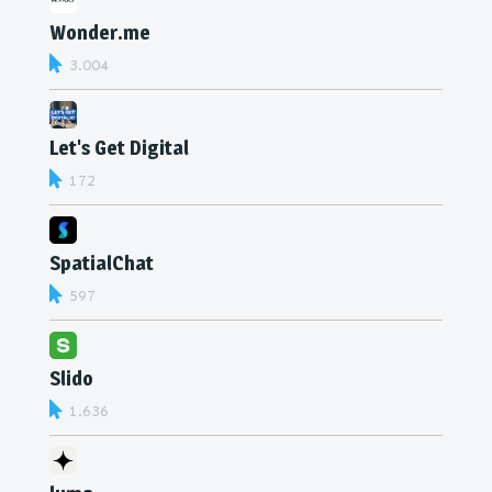
Wonder.me
3.004
Let's Get Digital
172
SpatialChat
597
Slido
1.636