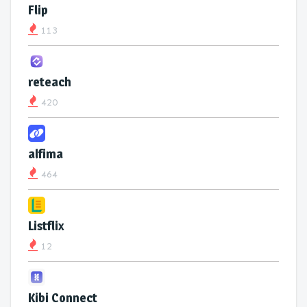
Flip
113
reteach
420
alfima
464
Listflix
12
Kibi Connect