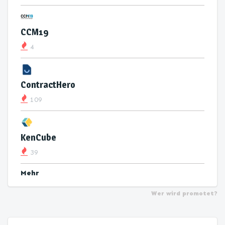
CCM19
4
ContractHero
109
KenCube
39
Mehr
Wer wird promotet?