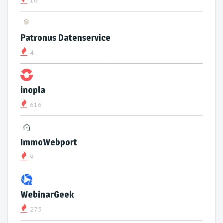
16
Patronus Datenservice
4
inopla
616
ImmoWebport
9
WebinarGeek
275