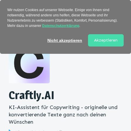
Verzeichnis
Wir nutzen Cookies auf unserer Webseite. Einige von ihnen sind
notwendig, während andere uns helfen, diese Webseite und ihr
Nutzererlebnis zu verbessern (Statistiken, Komfort, Personalisierung).
Mehr dazu in unserer
Datenschutzerklärung
.
Startseite
>
Kategorie
> Craftly.AI
Akzeptieren
Nicht akzeptieren
Craftly.AI
KI-Assistent für Copywriting - originelle und
konvertierende Texte ganz nach deinen
Wünschen