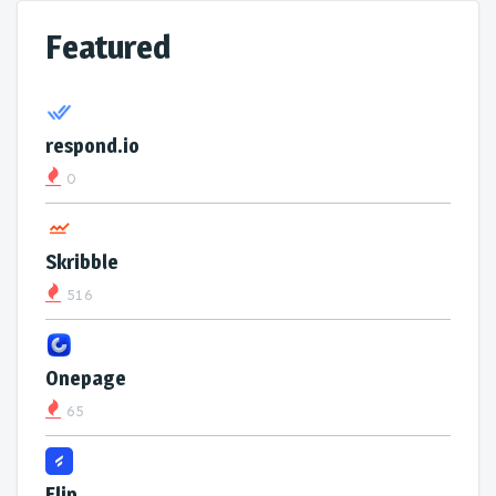
Featured
respond.io
0
Skribble
516
Onepage
65
Flip