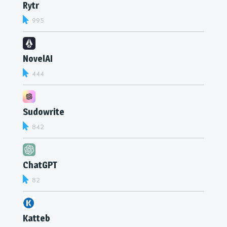
Rytr
995
NovelAI
444
Sudowrite
842
ChatGPT
82
Katteb