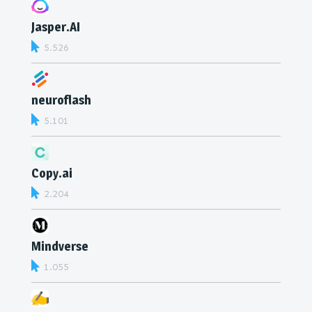
Jasper.AI
5.526
neuroflash
5.101
Copy.ai
2.204
Mindverse
1.055