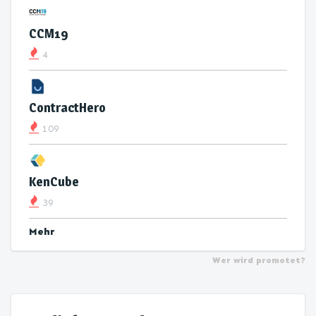
CCM19
4
ContractHero
109
KenCube
39
Mehr
Wer wird promotet?