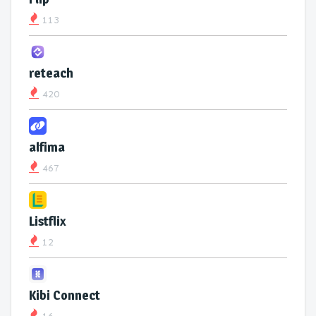
113
reteach
420
alfima
467
Listflix
12
Kibi Connect