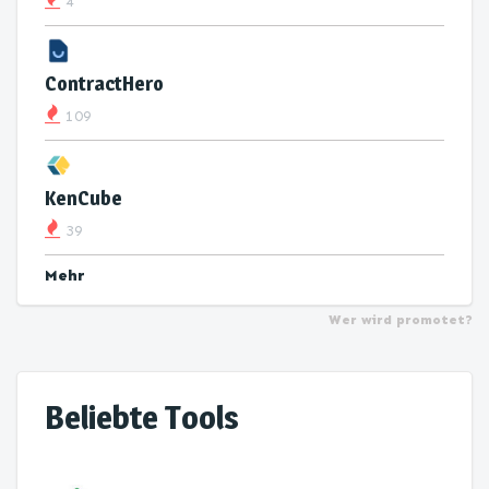
4
ContractHero
109
KenCube
39
Mehr
Wer wird promotet?
Beliebte Tools