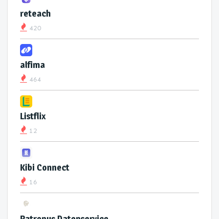
reteach
420
alfima
464
Listflix
12
Kibi Connect
16
Patronus Datenservice