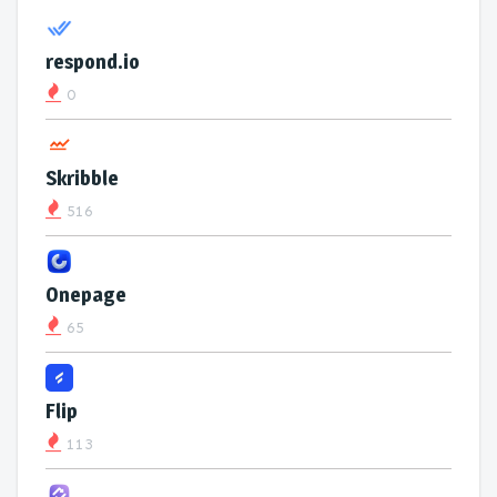
respond.io
0
Skribble
516
Onepage
65
Flip
113