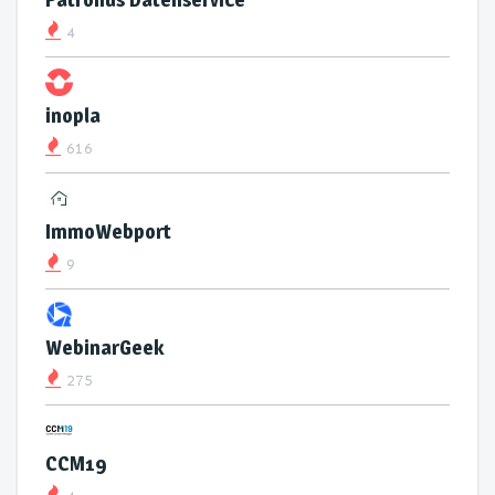
4
inopla
616
ImmoWebport
9
WebinarGeek
275
CCM19