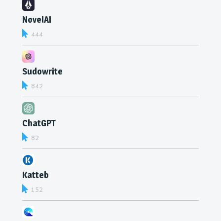
NovelAI
444
Sudowrite
842
ChatGPT
82
Katteb
152