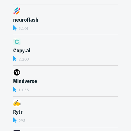
neuroflash
5.101
Copy.ai
2.203
Mindverse
1.055
Rytr
995