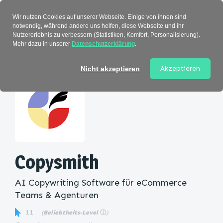
Verzeichnis
Wir nutzen Cookies auf unserer Webseite. Einige von ihnen sind
notwendig, während andere uns helfen, diese Webseite und ihr
Nutzererlebnis zu verbessern (Statistiken, Komfort, Personalisierung).
Mehr dazu in unserer
Datenschutzerklärung
.
Startseite
>
Kategorie
> Copysmith
Akzeptieren
Nicht akzeptieren
Copysmith
AI Copywriting Software für eCommerce
Teams & Agenturen
11
(
Beliebtheits-Level
ⓘ
)