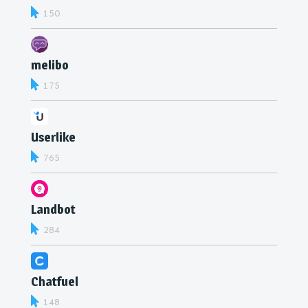
150
melibo
175
Userlike
765
Landbot
284
Chatfuel
148