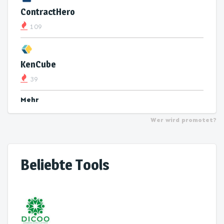
ContractHero
109
KenCube
39
Mehr
Wer wird promotet?
Beliebte Tools