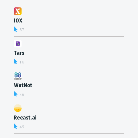
IOX
37
Tars
16
WotNot
46
Recast.ai
49