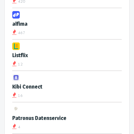
420
alfima
467
Listflix
12
Kibi Connect
16
Patronus Datenservice
4