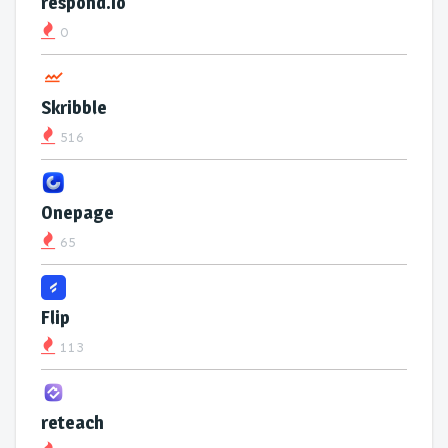
respond.io
0
Skribble
516
Onepage
65
Flip
113
reteach