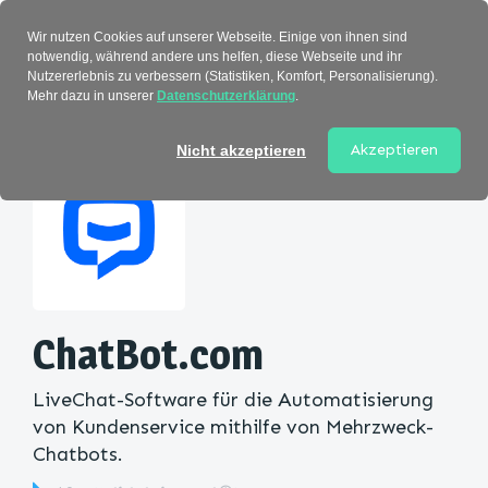
Verzeichnis
Wir nutzen Cookies auf unserer Webseite. Einige von ihnen sind
notwendig, während andere uns helfen, diese Webseite und ihr
Nutzererlebnis zu verbessern (Statistiken, Komfort, Personalisierung).
Mehr dazu in unserer
Datenschutzerklärung
.
Startseite
>
Kategorie
> ChatBot.com
Akzeptieren
Nicht akzeptieren
ChatBot.com
LiveChat-Software für die Automatisierung
von Kundenservice mithilfe von Mehrzweck-
Chatbots.