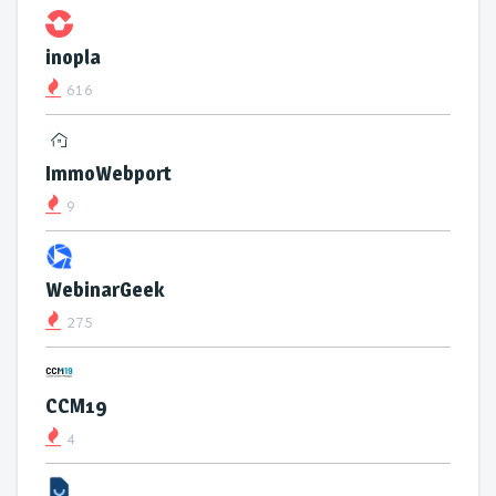
inopla
616
ImmoWebport
9
WebinarGeek
275
CCM19
4