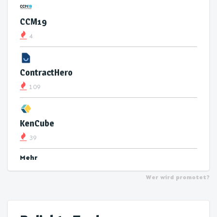
CCM19
4
ContractHero
109
KenCube
39
Mehr
Wer wird promotet?