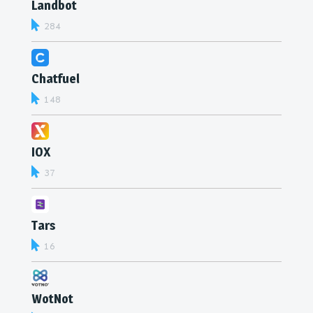
Landbot
284
Chatfuel
148
IOX
37
Tars
16
WotNot