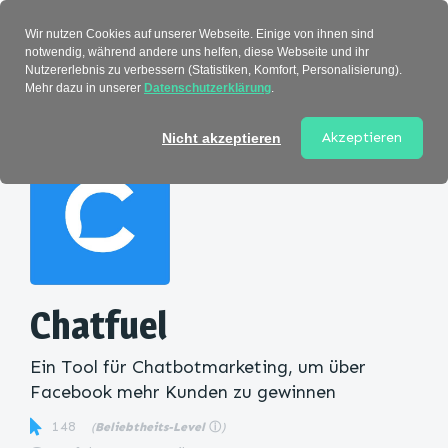
Verzeichnis
Wir nutzen Cookies auf unserer Webseite. Einige von ihnen sind
notwendig, während andere uns helfen, diese Webseite und ihr
Nutzererlebnis zu verbessern (Statistiken, Komfort, Personalisierung).
Mehr dazu in unserer
Datenschutzerklärung
.
Startseite
>
Kategorie
> Chatfuel
Akzeptieren
Nicht akzeptieren
Chatfuel
Ein Tool für Chatbotmarketing, um über
Facebook mehr Kunden zu gewinnen
148
(
Beliebtheits-Level
ⓘ
)