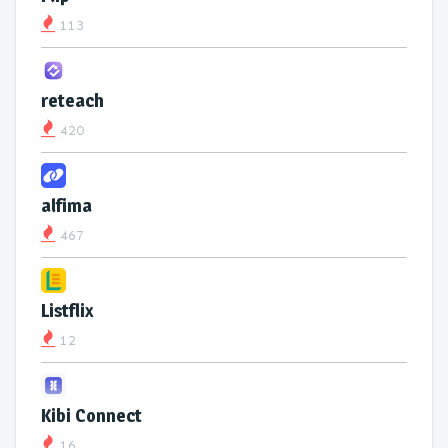
113
reteach
420
alfima
467
Listflix
12
Kibi Connect
16