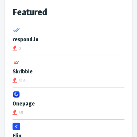
Featured
respond.io
0
Skribble
516
Onepage
65
Flip