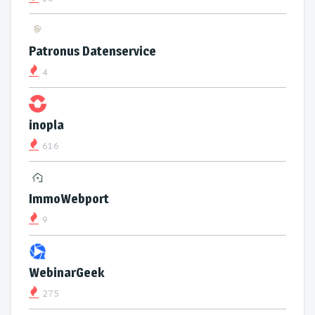
Patronus Datenservice
4
inopla
616
ImmoWebport
9
WebinarGeek
275