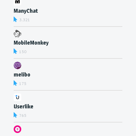
ManyChat
3.321
MobileMonkey
150
melibo
175
Userlike
765