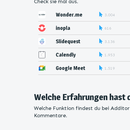
Check sie mal aus.
Wonder.me
3.004
inopla
616
Slidequest
3.136
Calendly
1.953
Google Meet
1.519
Welche Erfahrungen hast 
Welche Funktion findest du bei Additor
Kommentare.