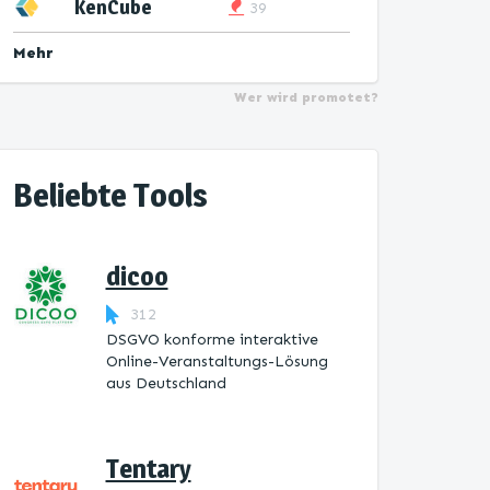
KenCube
39
Mehr
Wer wird promotet?
Beliebte Tools
dicoo
312
DSGVO konforme interaktive
Online-Veranstaltungs-Lösung
aus Deutschland
Tentary