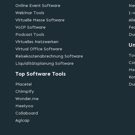
Online Event Software
Ne
Webinar Tools
1-v
Virtuelle Messe Software
All
VoIP Software
Fe
Podcast Tools
Du
Virtuelles Netzwerken
U
Virtual Office Software
Too
Reisekostenabrechnung Software
Co
Liquiditätsplanung Software
Me
Top Software Tools
Ko
Placetel
Du
Chimpify
Wonder.me
Meetyoo
Collaboard
Agicap