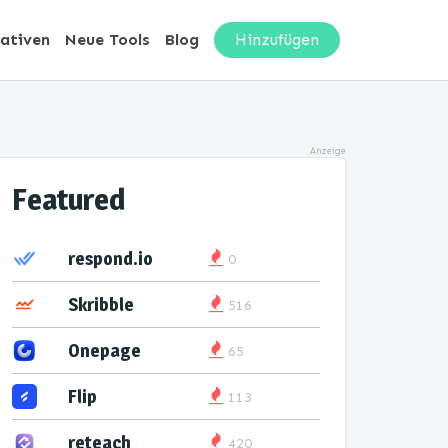
nativen
Neue Tools
Blog
Hinzufügen
Anzeige
Featured
respond.io
0
Skribble
516
Onepage
65
Flip
113
reteach
420