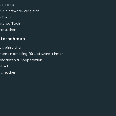
ue Tools
s-1 Software-Vergleich
e Tools
atured Tools
rchsuchen
nternehmen
ls einreichen
ntent Marketing für Software-Firmen
diadaten & Kooperation
ntakt
rchsuchen