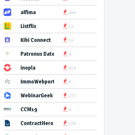
alfima
464
Listflix
12
Kibi Connect
16
Patronus Datenservice
4
inopla
616
ImmoWebport
9
WebinarGeek
275
CCM19
4
ContractHero
109