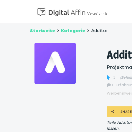
Verzeichnis
Startseite
>
Kategorie
> Additor
Addi
Projektm
3
(
Belie
0 Erfahrun
Werbehinwei
SHARE
Teile Addito
lassen.