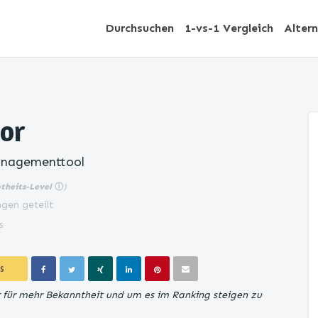
Durchsuchen
1-vs-1 Vergleich
Alter
tor
anagementtool
btheits-Level
ⓘ
)
gen geteilt
s
S
r für mehr Bekanntheit und um es im Ranking steigen zu