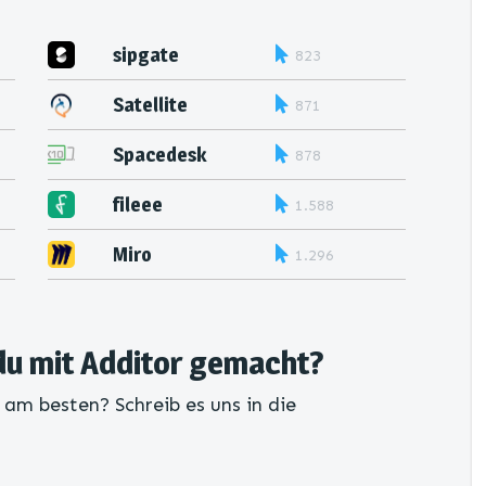
sipgate
823
Satellite
871
Spacedesk
878
fileee
1.588
Miro
1.296
du mit Additor gemacht?
 am besten? Schreib es uns in die