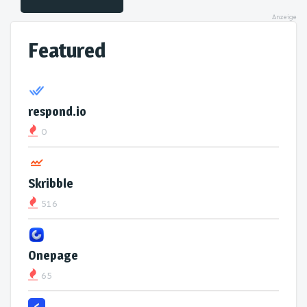
Anzeige
Featured
respond.io
0
Skribble
516
Onepage
65