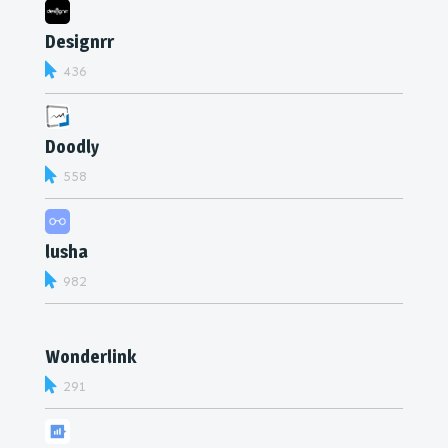
Designrr
436
Doodly
558
lusha
982
Wonderlink
291