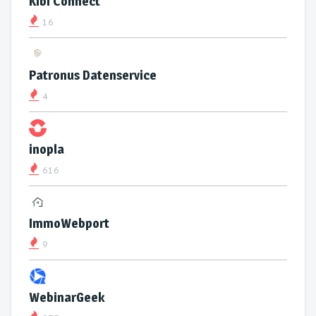
Kibi Connect
16
Patronus Datenservice
4
inopla
616
ImmoWebport
9
WebinarGeek