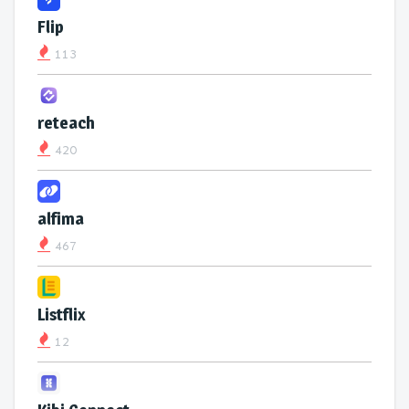
Flip
113
reteach
420
alfima
467
Listflix
12