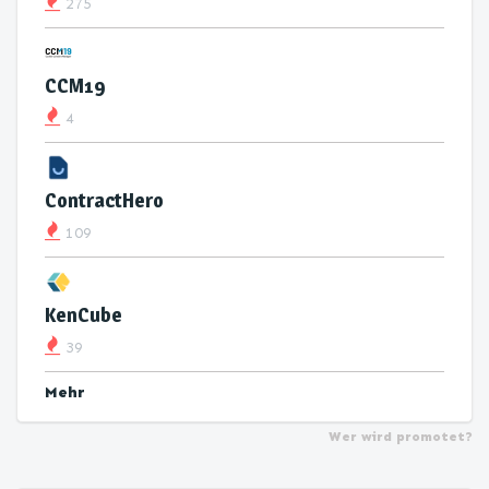
275
CCM19
4
ContractHero
109
KenCube
39
Mehr
Wer wird promotet?