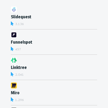
Slidequest
3.136
Funnelspot
457
Linktree
2.041
Miro
1.296