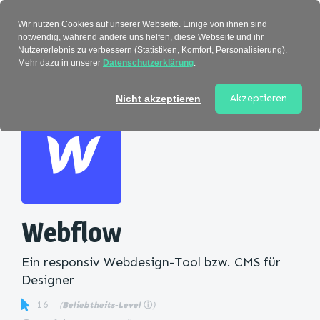
Verzeichnis
Wir nutzen Cookies auf unserer Webseite. Einige von ihnen sind
notwendig, während andere uns helfen, diese Webseite und ihr
Nutzererlebnis zu verbessern (Statistiken, Komfort, Personalisierung).
Mehr dazu in unserer
Datenschutzerklärung
.
Startseite
>
Kategorie
> Webflow
Akzeptieren
Nicht akzeptieren
Webflow
Ein responsiv Webdesign-Tool bzw. CMS für
Designer
16
(
Beliebtheits-Level
ⓘ
)