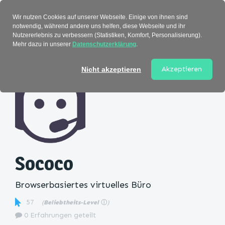
Verzeichnis
Wir nutzen Cookies auf unserer Webseite. Einige von ihnen sind
notwendig, während andere uns helfen, diese Webseite und ihr
Nutzererlebnis zu verbessern (Statistiken, Komfort, Personalisierung).
Mehr dazu in unserer
Datenschutzerklärung
.
Startseite
>
Kategorie
> Sococo
Akzeptieren
Nicht akzeptieren
Sococo
Browserbasiertes virtuelles Büro
57
(
Beliebtheits-Level
ⓘ
)
0 Erfahrungen geteilt