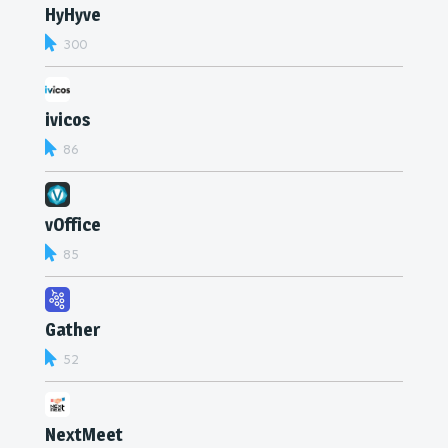
HyHyve
300
ivicos
86
vOffice
85
Gather
52
NextMeet