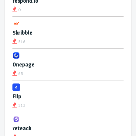
respond.io
0
Skribble
516
Onepage
65
Flip
113
reteach