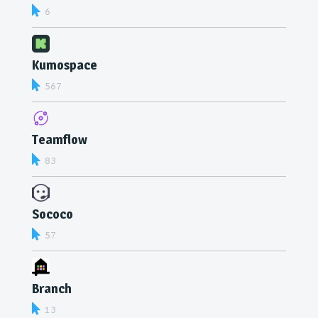
6
Kumospace
567
Teamflow
83
Sococo
57
Branch
13