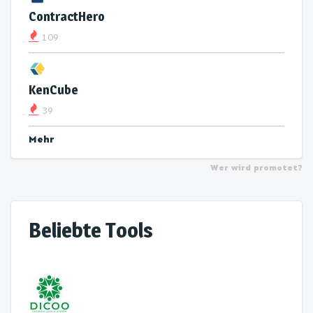
ContractHero
109
KenCube
39
Mehr
Wer wird promotet?
Beliebte Tools