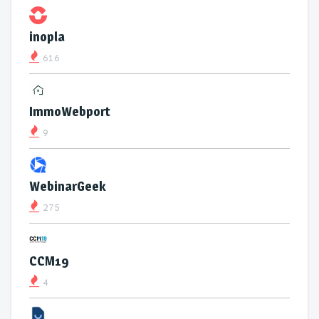
inopla
616
ImmoWebport
9
WebinarGeek
275
CCM19
4