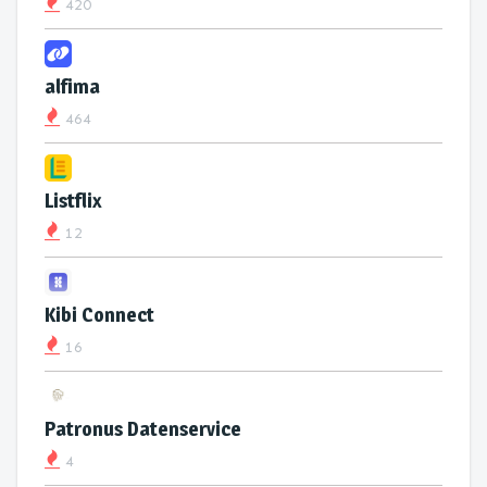
420
alfima
464
Listflix
12
Kibi Connect
16
Patronus Datenservice
4