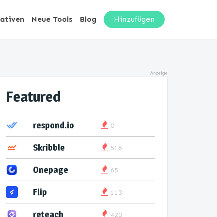
nativen
Neue Tools
Blog
Hinzufügen
Anzeige
Featured
respond.io
0
Skribble
516
Onepage
65
Flip
113
reteach
420