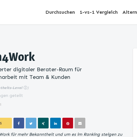
Durchsuchen
1-vs-1 Vergleich
Alter
m4Work
erter digitaler Berater-Raum für
arbeit mit Team & Kunden
btheits-Level
ⓘ
)
gen geteilt
s
S
ork für mehr Bekanntheit und um es im Ranking steigen zu