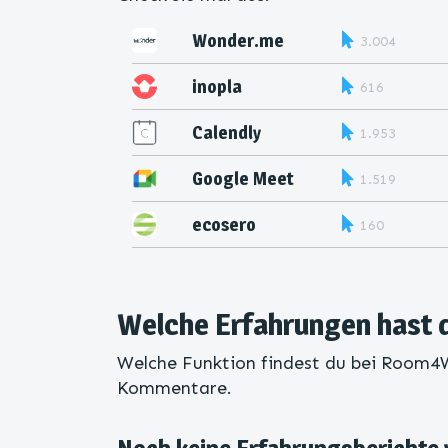
Wonder.me
3.004
inopla
616
Calendly
1.953
Google Meet
1.519
ecosero
160
Welche Erfahrungen hast
Welche Funktion findest du bei Room4W
Kommentare.