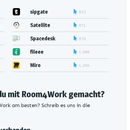
sipgate
823
Satellite
871
Spacedesk
878
fileee
1.588
Miro
1.296
 du mit Room4Work gemacht?
ork am besten? Schreib es uns in die