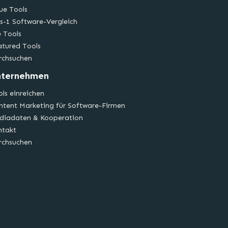
ue Tools
s-1 Software-Vergleich
e Tools
atured Tools
rchsuchen
nternehmen
ls einreichen
ntent Marketing für Software-Firmen
diadaten & Kooperation
ntakt
rchsuchen