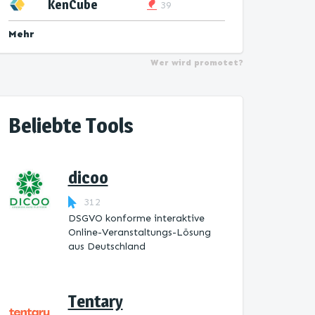
KenCube
39
Mehr
Wer wird promotet?
Beliebte Tools
dicoo
312
DSGVO konforme interaktive
Online-Veranstaltungs-Lösung
aus Deutschland
Tentary