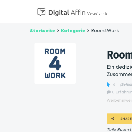
Verzeichnis
Startseite
>
Kategorie
> Room4Work
Roo
Ein dedizi
Zusammen
6
(
Belie
0 Erfahrun
Werbehinwei
SHARE
Teile Room4W