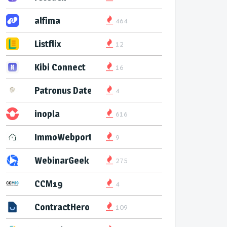
alfima
464
Listflix
12
Kibi Connect
16
Patronus Datenservice
4
inopla
616
ImmoWebport
9
WebinarGeek
275
CCM19
4
ContractHero
109