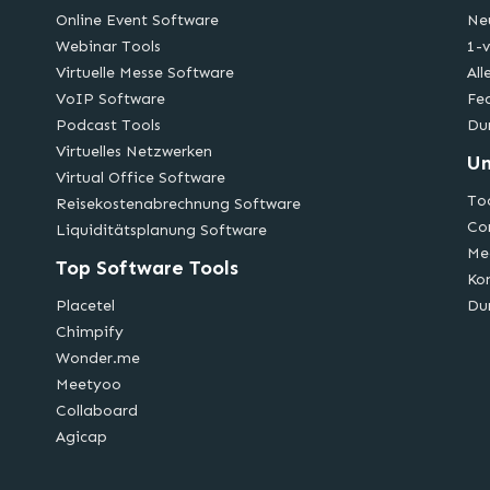
Online Event Software
Ne
Webinar Tools
1-v
Virtuelle Messe Software
All
VoIP Software
Fe
Podcast Tools
Du
Virtuelles Netzwerken
U
Virtual Office Software
Too
Reisekostenabrechnung Software
Co
Liquiditätsplanung Software
Me
Top Software Tools
Ko
Placetel
Du
Chimpify
Wonder.me
Meetyoo
Collaboard
Agicap