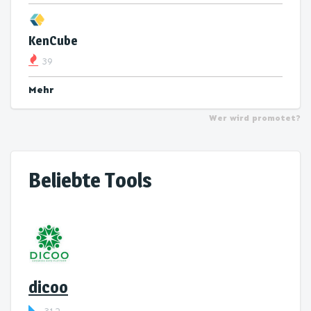
KenCube
39
Mehr
Wer wird promotet?
Beliebte Tools
dicoo