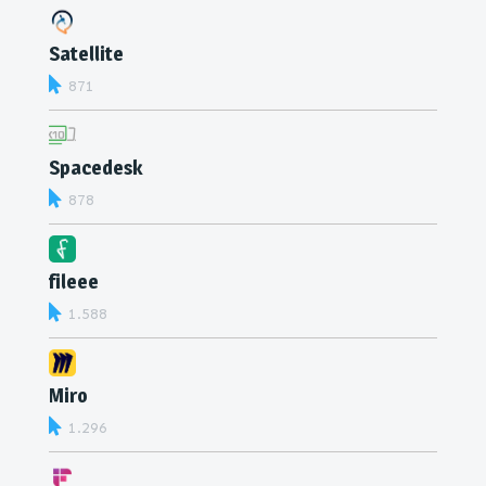
Satellite
871
Spacedesk
878
fileee
1.588
Miro
1.296