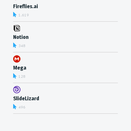
Fireflies.ai
1.619
Notion
348
Mega
128
SlideLizard
496