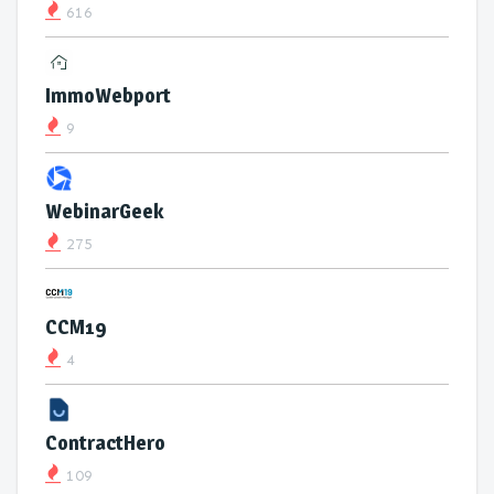
616
ImmoWebport
9
WebinarGeek
275
CCM19
4
ContractHero
109