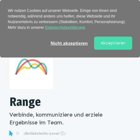
Verzeichnis
Wir nutzen Cookies auf unserer Webseite. Einige von ihnen sind
notwendig, während andere uns helfen, diese Webseite und ihr
Nutzererlebnis zu verbessern (Statistiken, Komfort, Personalisierung).
Mehr dazu in unserer
Datenschutzerklärung
.
Startseite
>
Kategorie
> Range
Akzeptieren
Nicht akzeptieren
Range
Verbinde, kommuniziere und erziele
Ergebnisse im Team.
0
(
Beliebtheits-Level
ⓘ
)