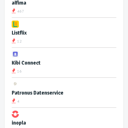
alfima
467
Listflix
12
Kibi Connect
16
Patronus Datenservice
4
inopla