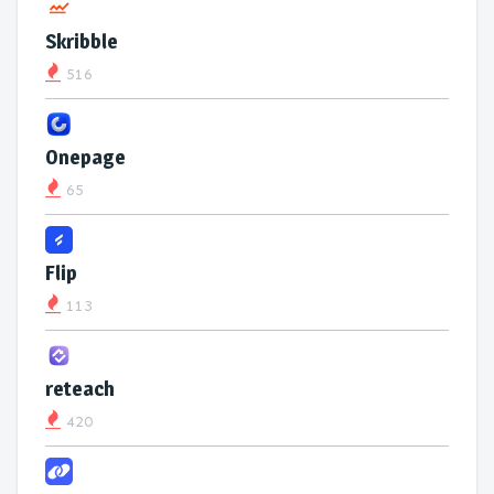
Skribble
516
Onepage
65
Flip
113
reteach
420