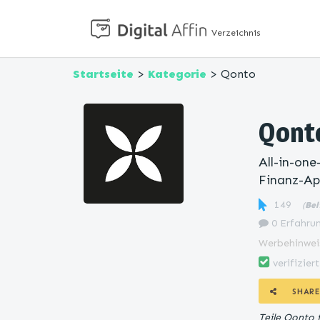
Verzeichnis
Startseite
>
Kategorie
> Qonto
Qont
All-in-one
Finanz-Ap
149
(
Bel
0 Erfahrun
Werbehinwei
verifiziert
SHARE
Teile Qonto 