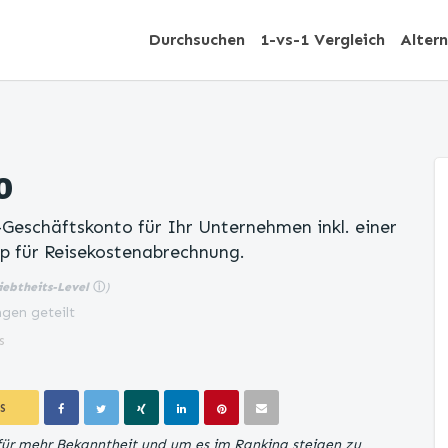
Durchsuchen
1-vs-1 Vergleich
Alter
o
-Geschäftskonto für Ihr Unternehmen inkl. einer
p für Reisekostenabrechnung.
iebtheits-Level
ⓘ
)
gen geteilt
s
S
für mehr Bekanntheit und um es im Ranking steigen zu