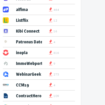
alfima
464
Listflix
12
Kibi Connect
16
Patronus Datenservice
4
inopla
616
ImmoWebport
9
WebinarGeek
275
CCM19
4
ContractHero
109