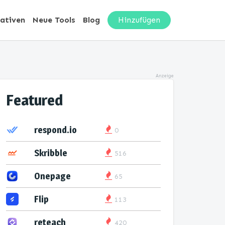
nativen
Neue Tools
Blog
Hinzufügen
Anzeige
Featured
respond.io
0
Skribble
516
Onepage
65
Flip
113
reteach
420