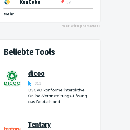
KenCube
39
Mehr
Wer wird promotet?
Beliebte Tools
dicoo
312
DSGVO konforme interaktive
Online-Veranstaltungs-Lösung
aus Deutschland
Tentary