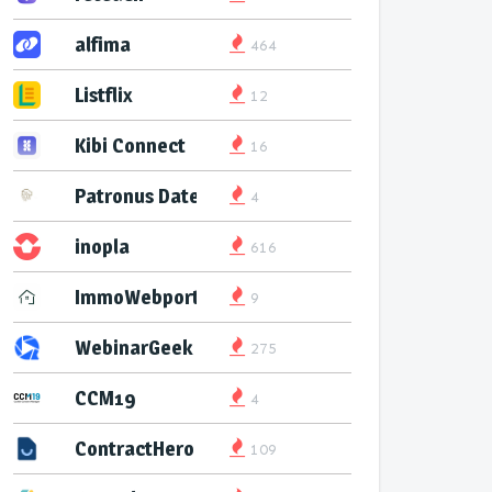
alfima
464
Listflix
12
Kibi Connect
16
Patronus Datenservice
4
inopla
616
ImmoWebport
9
WebinarGeek
275
CCM19
4
ContractHero
109