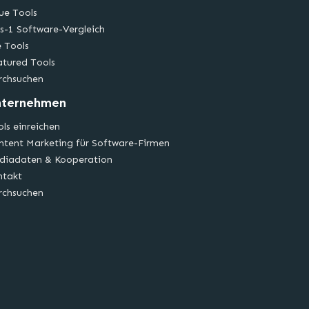
ue Tools
s-1 Software-Vergleich
e Tools
atured Tools
rchsuchen
nternehmen
ls einreichen
ntent Marketing für Software-Firmen
diadaten & Kooperation
ntakt
rchsuchen