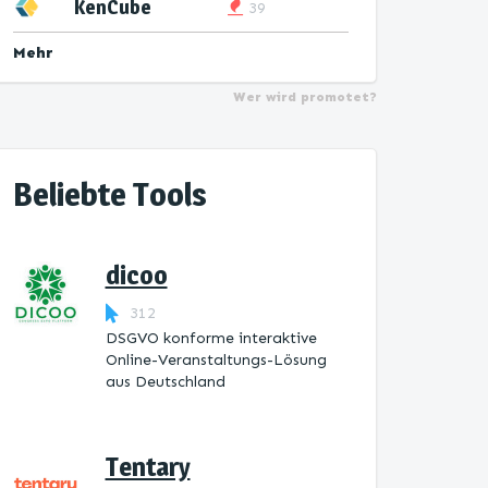
KenCube
39
Mehr
Wer wird promotet?
Beliebte Tools
dicoo
312
DSGVO konforme interaktive
Online-Veranstaltungs-Lösung
aus Deutschland
Tentary