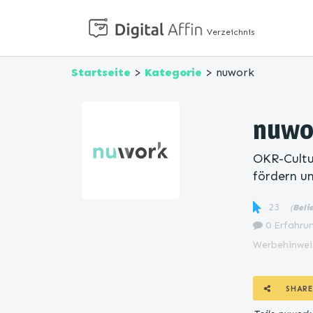
Verzeichnis
Startseite
>
Kategorie
> nuwork
nuwo
OKR-Cultu
fördern u
23
(
Beli
0 Erfahrun
Werbehinwei
SHARE