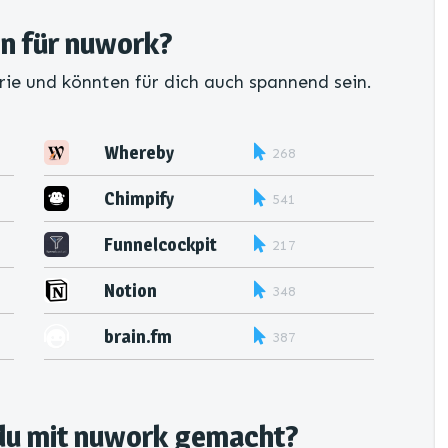
en für nuwork?
rie und könnten für dich auch spannend sein.
Whereby
268
Chimpify
541
Funnelcockpit
217
Notion
348
brain.fm
387
 du mit nuwork gemacht?