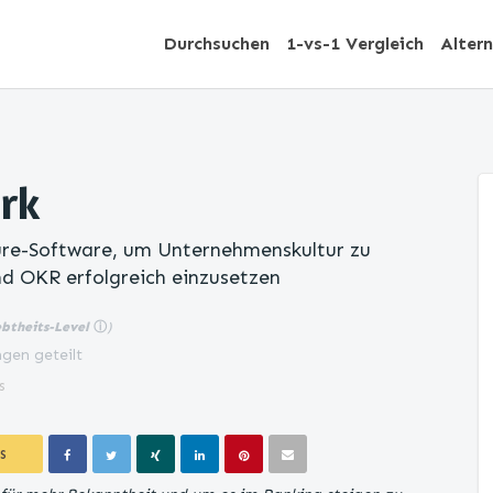
Durchsuchen
1-vs-1 Vergleich
Alter
rk
re-Software, um Unternehmenskultur zu
nd OKR erfolgreich einzusetzen
ebtheits-Level
ⓘ
)
gen geteilt
s
S