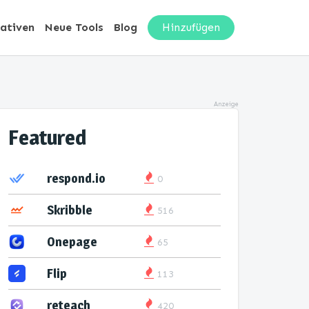
nativen
Neue Tools
Blog
Hinzufügen
Anzeige
Featured
respond.io
0
Skribble
516
Onepage
65
Flip
113
reteach
420