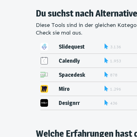
Du suchst nach Alternativ
Diese Tools sind in der gleichen Katego
Check sie mal aus.
Slidequest
3.136
Calendly
1.953
Spacedesk
878
Miro
1.296
Designrr
436
Welche Erfahrungen hast