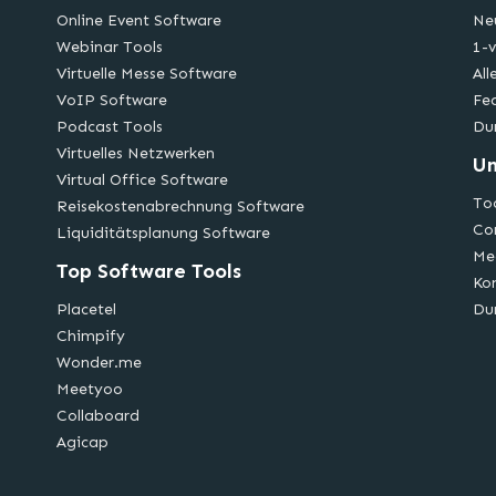
Online Event Software
Ne
Webinar Tools
1-v
Virtuelle Messe Software
All
VoIP Software
Fe
Podcast Tools
Du
Virtuelles Netzwerken
U
Virtual Office Software
Too
Reisekostenabrechnung Software
Co
Liquiditätsplanung Software
Me
Top Software Tools
Ko
Placetel
Du
Chimpify
Wonder.me
Meetyoo
Collaboard
Agicap