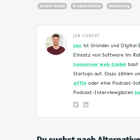
Social Media
Produktivität
Marketing
JAN SIEBERT
Jan
ist Gründer und Digital
Einsatz von Software im Rah
tomorrow web GmbH
baut 
Startups auf. Dazu zählen 
Affin
oder eine Podcast-Sof
Podcast-Interviewgästen
H
Du suchst nach Alternativ