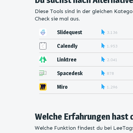
Diese Tools sind in der gleichen Katego
Check sie mal aus.
Slidequest
3.136
Calendly
1.953
Linktree
2.041
Spacedesk
878
Miro
1.296
Welche Erfahrungen hast 
Welche Funktion findest du bei LeeTags