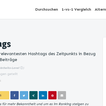
Durchsuchen
1-vs-1 Vergleich
Alter
ags
 relevantesten Hashtags des Zeitpunkts in Bezug
 Beiträge
ebtheits-Level
ⓘ
)
gen geteilt
s
S
s für mehr Bekanntheit und um es im Ranking steigen zu