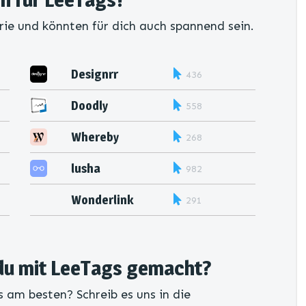
rie und könnten für dich auch spannend sein.
Designrr
436
Doodly
558
Whereby
268
lusha
982
Wonderlink
291
du mit LeeTags gemacht?
 am besten? Schreib es uns in die