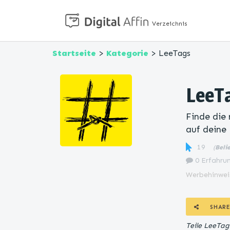
Verzeichnis
Startseite
>
Kategorie
> LeeTags
LeeT
Finde die
auf deine
19
(
Beli
0 Erfahrun
Werbehinwei
SHARE
Teile LeeTag