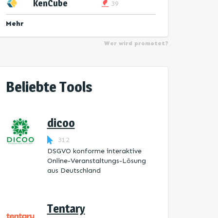
KenCube
39
Mehr
Wer wird promotet?
Beliebte Tools
dicoo
312
DSGVO konforme interaktive
Online-Veranstaltungs-Lösung
aus Deutschland
Tentary