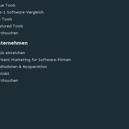
ue Tools
s-1 Software-Vergleich
e Tools
atured Tools
rchsuchen
nternehmen
ls einreichen
ntent Marketing für Software-Firmen
diadaten & Kooperation
ntakt
rchsuchen