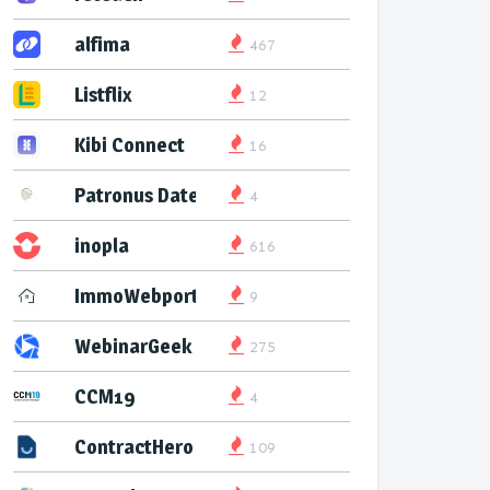
alfima
467
Listflix
12
Kibi Connect
16
Patronus Datenservice
4
inopla
616
ImmoWebport
9
WebinarGeek
275
CCM19
4
ContractHero
109