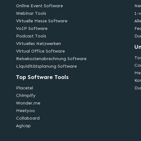
Online Event Software
Ne
Webinar Tools
1-v
Virtuelle Messe Software
All
VoIP Software
Fe
Podcast Tools
Du
Virtuelles Netzwerken
U
Virtual Office Software
Too
Reisekostenabrechnung Software
Co
Liquiditätsplanung Software
Me
Top Software Tools
Ko
Placetel
Du
Chimpify
Wonder.me
Meetyoo
Collaboard
Agicap