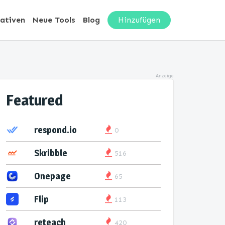
nativen
Neue Tools
Blog
Hinzufügen
Anzeige
Featured
respond.io
0
Skribble
516
Onepage
65
Flip
113
reteach
420