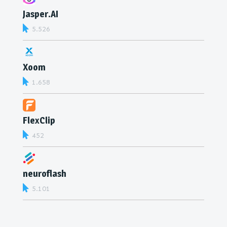
Jasper.AI
5.526
Xoom
1.658
FlexClip
452
neuroflash
5.101