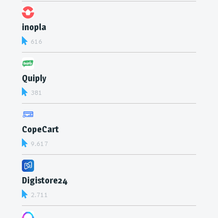
inopla
616
Quiply
381
CopeCart
9.617
Digistore24
2.711