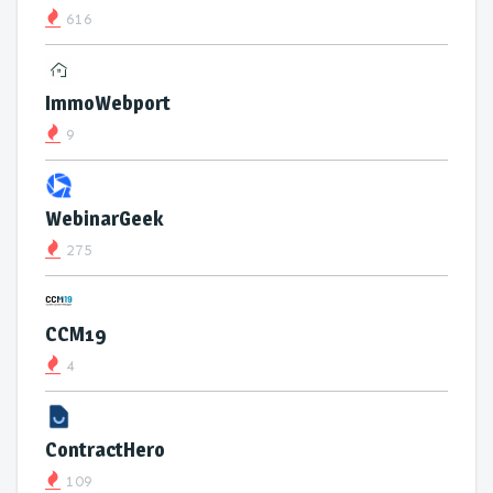
616
ImmoWebport
9
WebinarGeek
275
CCM19
4
ContractHero
109