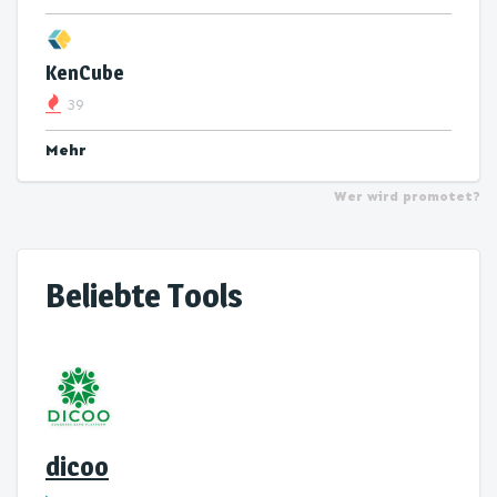
KenCube
39
Mehr
Wer wird promotet?
Beliebte Tools
dicoo