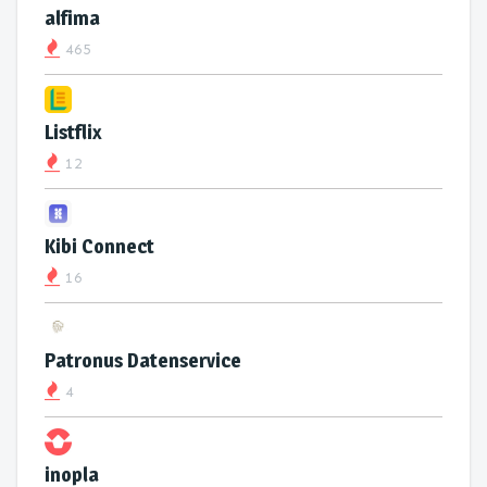
alfima
465
Listflix
12
Kibi Connect
16
Patronus Datenservice
4
inopla