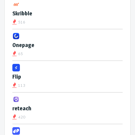
Skribble
516
Onepage
65
Flip
113
reteach
420