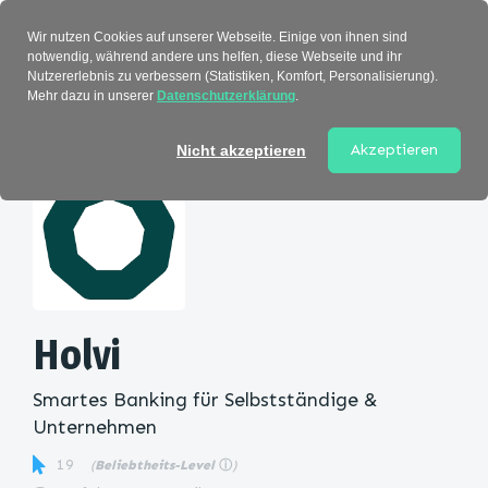
Verzeichnis
Wir nutzen Cookies auf unserer Webseite. Einige von ihnen sind
notwendig, während andere uns helfen, diese Webseite und ihr
Nutzererlebnis zu verbessern (Statistiken, Komfort, Personalisierung).
Mehr dazu in unserer
Datenschutzerklärung
.
Startseite
>
Kategorie
> Holvi
Akzeptieren
Nicht akzeptieren
Holvi
Smartes Banking für Selbstständige &
Unternehmen
19
(
Beliebtheits-Level
ⓘ
)